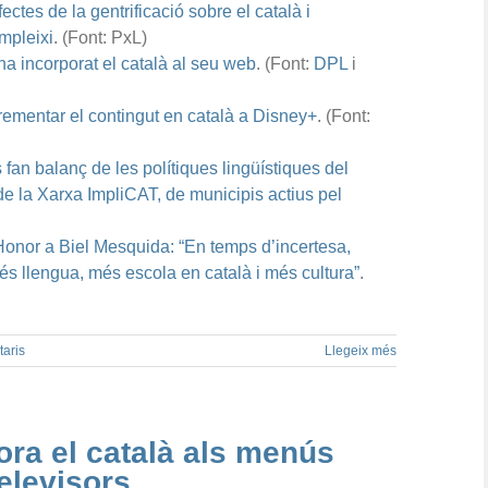
ectes de la gentrificació sobre el català i
mpleixi
. (Font: PxL)
a incorporat el català al seu web
. (Font:
DPL
i
ementar el contingut en català a Disney+
. (Font:
 fan balanç de les polítiques lingüístiques del
e la Xarxa ImpliCAT, de municipis actius pel
Honor a Biel Mesquida: “En temps d’incertesa,
s llengua, més escola en català i més cultura”
.
aris
Llegeix més
ra el català als menús
elevisors