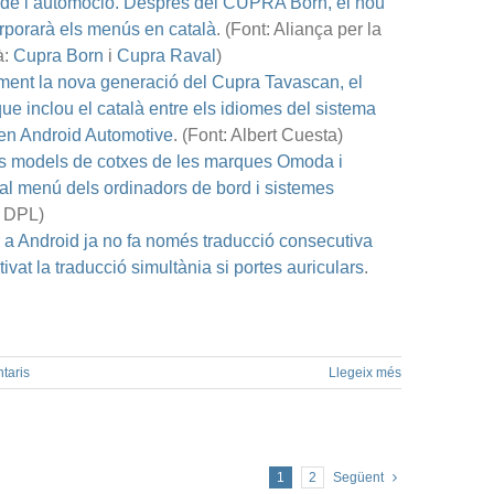
r de l’automoció. Després del CUPRA Born, el nou
porarà els menús en català
. (Font: Aliança per la
à:
Cupra Born
i
Cupra Raval
)
ment la nova generació del Cupra Tavascan, el
ue inclou el català entre els idiomes del sistema
 en Android Automotive
. (Font: Albert Cuesta)
ls models de cotxes de les marques Omoda i
 al menú dels ordinadors de bord i sistemes
: DPL)
r a Android ja no fa només traducció consecutiva
vat la traducció simultània si portes auriculars
.
taris
Llegeix més
1
2
Següent