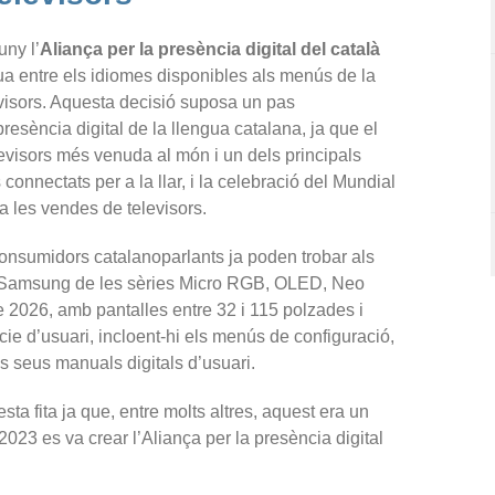
uny l’
Aliança per la presència digital del català
a entre els idiomes disponibles als menús de la
isors. Aquesta decisió suposa un pas
resència digital de la llengua catalana, ja que el
evisors més venuda al món i un dels principals
 connectats per a la llar, i la celebració del Mundial
a les vendes de televisors.
onsumidors catalanoparlants ja poden trobar als
rs Samsung de les sèries Micro RGB, OLED, Neo
2026, amb pantalles entre 32 i 115 polzades i
fície d’usuari, incloent-hi els menús de configuració,
ls seus manuals digitals d’usuari.
ta fita ja que, entre molts altres, aquest era un
2023 es va crear l’Aliança per la presència digital