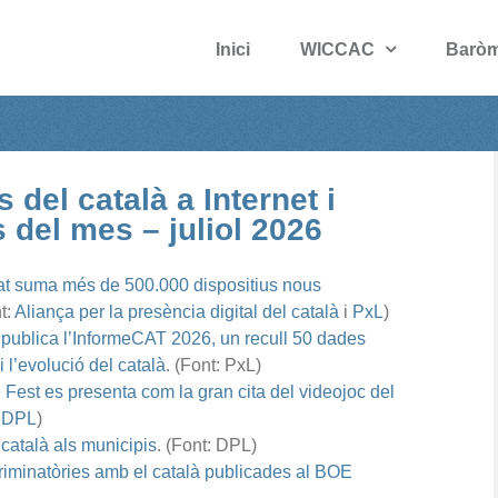
Inici
WICCAC
Baròm
 del català a Internet i
s del mes – juliol 2026
t suma més de 500.000 dispositius nous
t:
Aliança per la presència digital del català
i
PxL
)
 publica l’InformeCAT 2026, un recull 50 dades
 i l’evolució del català
. (Font: PxL)
st es presenta com la gran cita del videojoc del
i
DPL
)
 català als municipis
. (Font: DPL)
riminatòries amb el català publicades al BOE