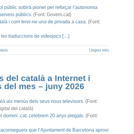
 públic sobirà pioner per reforçar l’autonomia
s serveis públics
. (Font: Govern.cat)
atalà i com tenir-ne una de privada a casa
. (Font:
r les traduccions de videojocs […]
taris
Llegeix més
 del català a Internet i
es del mes – juny 2026
là als menús dels seus nous televisors
. (Font:
gital del català)
el domini .cat: celebrem 20 anys plegats
. (Font:
 aconsegueix que l’Ajuntament de Barcelona aprovi