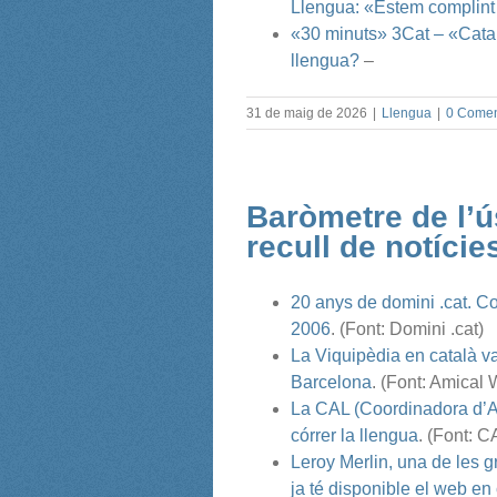
Llengua: «Estem complint
«30 minuts» 3Cat – «Catal
llengua?
–
31 de maig de 2026
|
Llengua
|
0 Comen
Baròmetre de l’ús
recull de notície
20 anys de domini .cat. Con
2006
. (Font: Domini .cat)
La Viquipèdia en català v
Barcelona
. (Font: Amical
La CAL (Coordinadora d’As
córrer la llengua
. (Font: C
Leroy Merlin, una de les gr
ja té disponible el web en