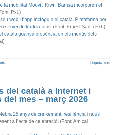
 la mobilitat Moovit, Kiwi i Bamsa incorporen el
(Font: PxL)
seu web i l’app incloguin el català
.
Plataforma per
seu servei de traduccions
. (Font: Ernest Sant i PxL)
el català guanya presència en els menús dels
at)
ris
Llegeix més
 del català a Internet i
es del mes – març 2026
lebra 25 anys de creixement, resiliència i nous
sent a l’acte de celebració. (Font: Amical