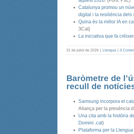
aquest 2026
. (Font: PxL)
Catalunya promou un núvol
digital i la resiliència del
Quina és la millor IA en c
3Cat)
La iniciativa que fa créixe
31 de juliol de 2026
|
Llengua
|
0 Comen
Baròmetre de l’ús
recull de notíci
Samsung incorpora el cata
Aliança per la presència di
Una cita amb la història d
Domini .cat
)
Plataforma per la Llengua