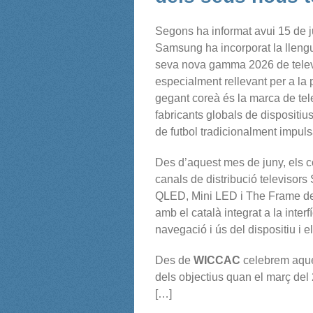
Segons ha informat avui 15 de j
Samsung ha incorporat la llengu
seva nova gamma 2026 de telev
especialment rellevant per a la p
gegant coreà és la marca de tel
fabricants globals de dispositius
de futbol tradicionalment impuls
Des d’aquest mes de juny, els c
canals de distribució televiso
QLED, Mini LED i The Frame de 
amb el català integrat a la inter
navegació i ús del dispositiu i e
Des de
WICCAC
celebrem aques
dels objectius quan el març del 
[…]