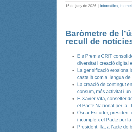
15 de juny de 2026
|
Informàtica, Internet
Baròmetre de l’ús
recull de notíci
Els Premis CRIT consolide
diversitat i creació digital
La gentrificació erosiona la
castellà com a llengua de
La creació de contingut en
consum, més activitat i u
F. Xavier Vila, conseller 
el Pacte Nacional per la 
Òscar Escuder, president d
incompleix el Pacte per la
President Illa, a l’acte de