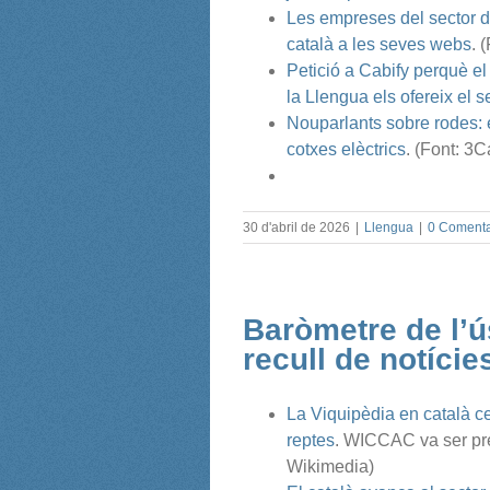
Les empreses del sector de
català a les seves webs
. 
Petició a Cabify perquè el 
la Llengua
els ofereix el 
Nouparlants sobre rodes: 
cotxes elèctrics
. (Font: 3C
30 d'abril de 2026
|
Llengua
|
0 Comenta
Baròmetre de l’ús
recull de notíci
La Viquipèdia en català ce
reptes
. WICCAC va ser pre
Wikimedia)