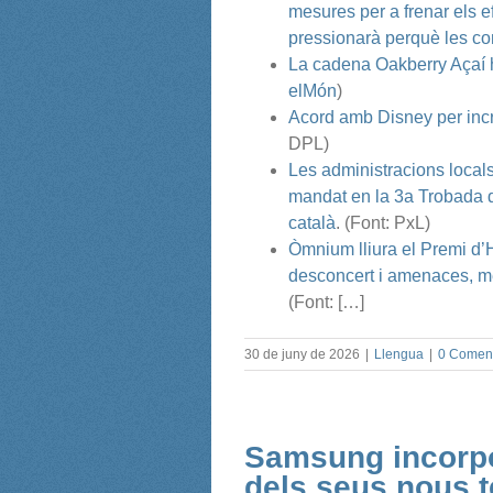
mesures per a frenar els ef
pressionarà perquè les co
La cadena Oakberry Açaí h
elMón
)
Acord amb Disney per incr
DPL)
Les administracions locals
mandat en la 3a Trobada d
català
. (Font: PxL)
Òmnium lliura el Premi d’
desconcert i amenaces, mé
(Font: […]
30 de juny de 2026
|
Llengua
|
0 Coment
Samsung incorpo
dels seus nous t