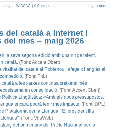
,
Llengua
,
WICCAC
|
0 Comentaris
Llegeix més
 del català a Internet i
es del mes – maig 2026
n la seva segona edició amb una nit de talent,
 en català
. (Font: Accent Obert)
 vitalitat del català al Poblenou i afegeix l’anglès al
 competició
. (Font: PxL)
 català a les xarxes continua creixent: més
n ecosistema en consolidació
. (
Font:
Accent Obert)
de Política Lingüística: «Amb els nous pressupostos,
Llengua encara podrà tenir més impacte
. (Font: DPL)
e Plataforma per la Llengua: “El president Illa
 Llengua”
. (Font: VilaWeb)
 balanç del primer any del Pacte Nacional per la