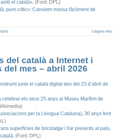
 amb el català»
. (Font: DPL)
à, punt crític»: Canviem massa fàcilment de
taris
Llegeix més
 del català a Internet i
s del mes – abril 2026
struint junts el català digital des del 23 d’abril de
a celebrar els seus 25 anys al Museu Marítim de
 Wikimedia)
sociacions per la Llengua Catalana), 30 anys fent
AL)
ans superfícies de bricolatge i llar presents al país,
 català
. (Font: DPL)