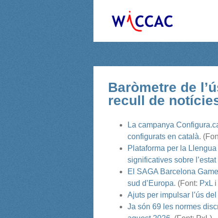
Skip
to
content
Baròmetre de l’ús
recull de notície
La campanya Configura.ca
configurats en català
. (Fon
Plataforma per la Llengua
significatives sobre l’estat
El SAGA Barcelona Game Fe
sud d’Europa
. (Font:
PxL
Ajuts per impulsar l’ús del
Ja són 69 les normes disc