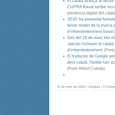
El català avança al secto
CUPRA Raval també incor
presència digital del catal
SEAT ha presentat formal
tercer model de la marca q
d’infoentreteniment basat
Des del 18 de març tots e
Jaecoo inclouen el català
d’infoentreteniment
. (Font
El traductor de Google pe
de/a català. També han acti
(Font: Albert Cuesta)
31 de març de 2026
|
Llengua
|
0 Comen