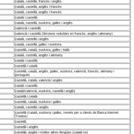
català, castellà, francès i anglès
català, castellà, anglès i francès
català, castellà, anglès i francès
català i castellà
català, castellà, euskera, gallec i anglès
valencià i castellà
valencià i castellà (Versions reduïdes en francès, anglès i alemany)
català, castellà i anglès
català, castellà, gallec i euskera
castellà, català, euskera, gallec i italià
català, castellà, anglès i alemany
català i castellà
castellà i català
castellà, català, anglès, gallec, euskera, valencià, francès, alemany i
portuguès
castellà, català, valencià i anglès
català i castellà
català/valencià, euskera, castellà i anglès
castellà i català
castellà, català, euskera i gallec
català, castellà i anglès
castellà (català, euskera i gallec, només per a clients de Banca Internet
Triodos)
castellà
castellà i anglès
castellà, anglès i moltes altres llengües (català no)