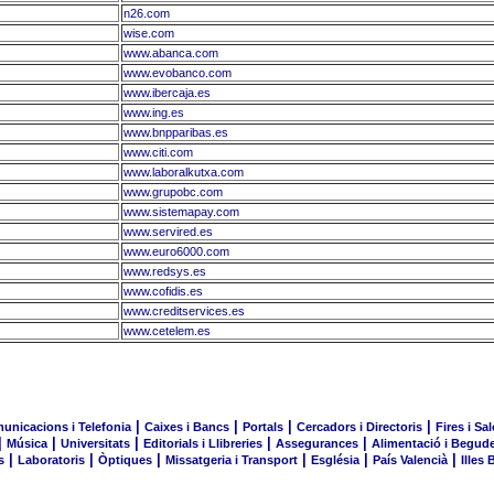
n26.com
wise.com
www.abanca.com
www.evobanco.com
www.ibercaja.es
www.ing.es
www.bnpparibas.es
www.citi.com
www.laboralkutxa.com
www.grupobc.com
www.sistemapay.com
www.servired.es
www.euro6000.com
www.redsys.es
www.cofidis.es
www.creditservices.es
www.cetelem.es
|
|
|
|
unicacions i Telefonia
Caixes i Bancs
Portals
Cercadors i Directoris
Fires i Sa
|
|
|
|
|
Música
Universitats
Editorials i Llibreries
Assegurances
Alimentació i Begud
|
|
|
|
|
|
s
Laboratoris
Òptiques
Missatgeria i Transport
Església
País Valencià
Illes 