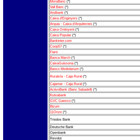
MoraBanc
(*)
Vall Banc
(*)
Andbank
(*)
Caixa d'Enginyers
(*)
Arquia - Caixa d'Arquitectes
(*)
Caixa Ontinyent
(*)
Caixa Popular
(*)
Bankinter.com
Coop57
(*)
Fiare
Banca March
(*)
CaixaGuissona
(*)
Banco Mediolanum
(*)
Ruralvía - Caja Rural
(*)
Cajamar - Caja Rural
(*)
ActivoBank (Banc Sabadell)
(*)
Kutxabank
GVC Gaesco
(*)
Bizum
11Onze
(*)
Triodos Bank
Deutsche Bank
Openbank
Revolut