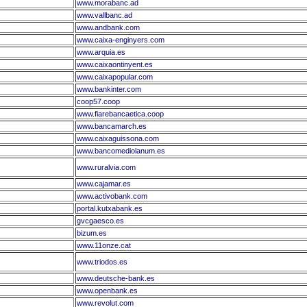
www.morabanc.ad
www.vallbanc.ad
www.andbank.com
www.caixa-enginyers.com
www.arquia.es
www.caixaontinyent.es
www.caixapopular.com
www.bankinter.com
coop57.coop
www.fiarebancaetica.coop
www.bancamarch.es
www.caixaguissona.com
www.bancomediolanum.es
www.ruralvia.com
www.cajamar.es
www.activobank.com
portal.kutxabank.es
gvcgaesco.es
bizum.es
www.11onze.cat
www.triodos.es
www.deutsche-bank.es
www.openbank.es
www.revolut.com