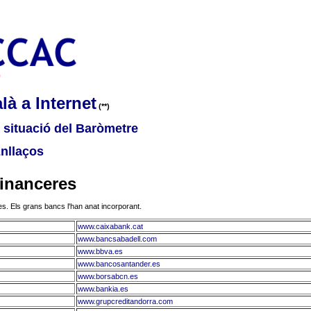
là a Internet
(**)
e situació del Baròmetre
Enllaços
financeres
es. Els grans bancs l'han anat incorporant.
www.caixabank.cat
www.bancsabadell.com
www.bbva.es
www.bancosantander.es
www.borsabcn.es
www.bankia.es
www.grupcreditandorra.com