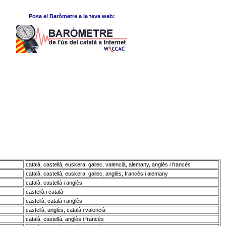
Posa el Baròmetre a la teva web:
català, castellà, euskera, gallec, valencià, alemany, anglès i francès
català, castellà, euskera, gallec, anglès, francès i alemany
català, castellà i anglès
castellà i català
castellà, català i anglès
castellà, anglès, català i valencià
català, castellà, anglès i francès