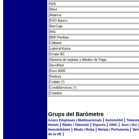
N26
Wise
Abanca
EVO Banco
IberCaja
ING
BNP Paribas
Citibank
Laboral Kutxa
Grupo BC
Sistema de tarjetas y Medios de Pago
ServiRed
Euro 6000
Redsys
Cofidis (*)
CreditServices (*)
Cetelem
Grups del Baròmetre
|
|
Grans Empreses i Multinacionals
Automòbil
Telecom
|
|
|
|
Hotels
Ràdio i Televisió
Esports
ONG
Jocs i Oci
|
|
|
Immobiliàries
Moda i Roba
Neteja i Perfumeria
Vari
|
de la UE