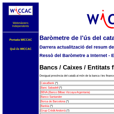
Webmàsters
Independents
Baròmetre de l'ús del cata
Portada WICCAC
Darrera actualització del resum d
Què és WICCAC
Ressò del Baròmetre a Internet - 
Bancs / Caixes / Entitats 
Desigual presència del català al món de la banca i les financ
CaixaBank
(*)
Banc Sabadell
(*)
BBVA (Banco Bilbao Vizcaya Argentaria)
Banco Santander
Borsa de Barcelona
(*)
Bankia
(*)
Grup Crèdit Andorrà
(*)