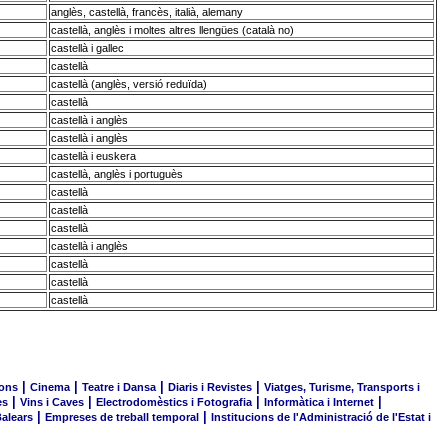
anglès, castellà, francès, italià, alemany
castellà, anglès i moltes altres llengües (català no)
castellà i gallec
castellà
castellà (anglès, versió reduïda)
castellà
castellà i anglès
castellà i anglès
castellà i euskera
castellà, anglès i portuguès
castellà
castellà
castellà
castellà i anglès
castellà
castellà
castellà
|
|
|
|
lons
Cinema
Teatre i Dansa
Diaris i Revistes
Viatges, Turisme, Transports i
|
|
|
|
es
Vins i Caves
Electrodomèstics i Fotografia
Informàtica i Internet
|
|
Balears
Empreses de treball temporal
Institucions de l'Administració de l'Estat i