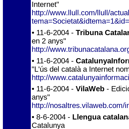
Internet"
http://www.llull.com/llull/actua
tema=Societat&idtema=1&id=20
• 11-6-2004 -
Tribuna Catala
en 2 anys"
http://www.tribunacatalana.or
• 11-6-2004 -
CatalunyaInfo
"L'ús del català a Internet 
http://www.catalunyainformac
• 11-6-2004 -
VilaWeb
- Edici
anys"
http://nosaltres.vilaweb.com/
• 8-6-2004 -
Llengua catalan
Catalunya