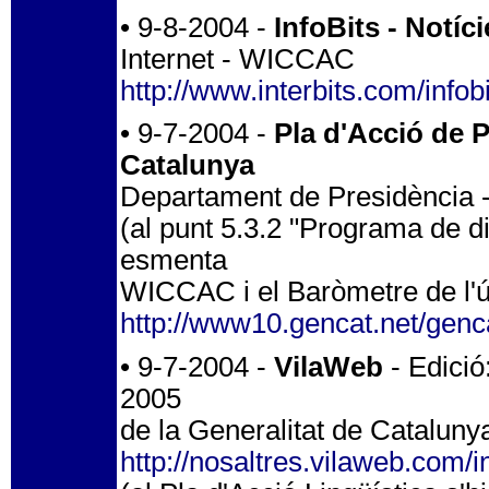
• 9-8-2004 -
InfoBits - Notí
Internet - WICCAC
http://www.interbits.com/infobi
• 9-7-2004 -
Pla d'Acció de P
Catalunya
Departament de Presidència - 
(al punt 5.3.2 "Programa de d
esmenta
WICCAC i el Baròmetre de l'ús
http://www10.gencat.net/genca
• 9-7-2004 -
VilaWeb
- Edició
2005
de la Generalitat de Catalunya
http://nosaltres.vilaweb.com/