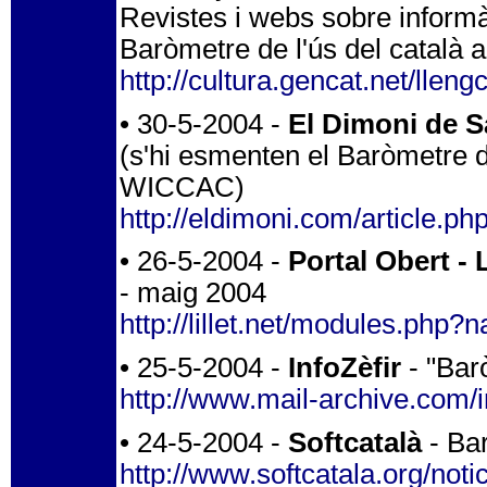
Revistes i webs sobre informà
Baròmetre de l'ús del català
http://cultura.gencat.net/lleng
• 30-5-2004 -
El Dimoni de S
(s'hi esmenten el Baròmetre de 
WICCAC)
http://eldimoni.com/article.ph
• 26-5-2004 -
Portal Obert - L
- maig 2004
http://lillet.net/modules.ph
• 25-5-2004 -
InfoZèfir
- "Barò
http://www.mail-archive.com/i
• 24-5-2004 -
Softcatalà
- Bar
http://www.softcatala.org/not