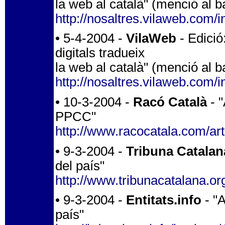
la web al català" (menció al 
http://nosaltres.vilaweb.com/
• 5-4-2004 -
VilaWeb
- Edició
digitals tradueix
la web al català" (menció al 
http://nosaltres.vilaweb.com/
• 10-3-2004 -
Racó Català
- "
PPCC"
http://www.racocatala.com/art
• 9-3-2004 -
Tribuna Catalan
del país"
http://www.tribunacatalana.or
• 9-3-2004 -
Entitats.info
- "A
país"