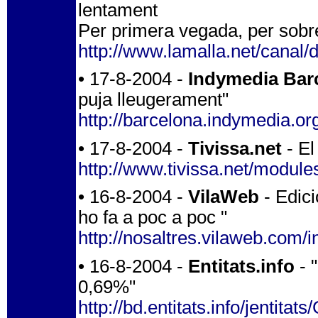
lentament
Per primera vegada, per sobr
http://www.lamalla.net/canal/d
• 17-8-2004 -
Indymedia Bar
puja lleugerament"
http://barcelona.indymedia.o
• 17-8-2004 -
Tivissa.net
- El
http://www.tivissa.net/modu
• 16-8-2004 -
VilaWeb
- Edici
ho fa a poc a poc "
http://nosaltres.vilaweb.com/
• 16-8-2004 -
Entitats.info
- "
0,69%"
http://bd.entitats.info/jen