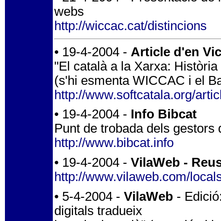
webs
http://wiccac.cat/distincions
• 19-4-2004 -
Article d'en Vi
"El català a la Xarxa: Història 
(s'hi esmenta WICCAC i el Bar
http://www.softcatala.org/artic
• 19-4-2004 -
Info Bibcat
Punt de trobada dels gestors 
http://www.bibcat.info
• 19-4-2004 -
VilaWeb - Reu
http://www.vilaweb.com/locals
• 5-4-2004 -
VilaWeb
- Edició
digitals tradueix