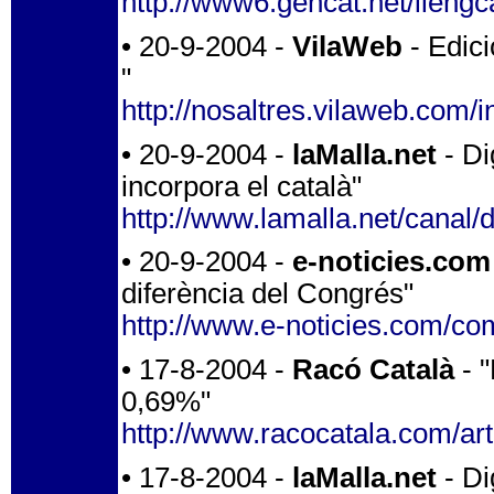
http://www6.gencat.net/llengc
• 20-9-2004 -
VilaWeb
- Edici
"
http://nosaltres.vilaweb.com/
• 20-9-2004 -
laMalla.net
- Di
incorpora el català"
http://www.lamalla.net/canal/d
• 20-9-2004 -
e-noticies.com
diferència del Congrés"
http://www.e-noticies.com/
• 17-8-2004 -
Racó Català
- "
0,69%"
http://www.racocatala.com/art
• 17-8-2004 -
laMalla.net
- Di