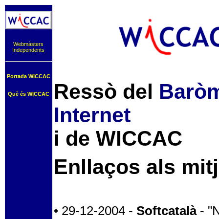
Webmàsters
Independents
Portada WICCAC
Ressò del
Baròme
Què és WICCAC
Internet
i de WICCAC
Enllaços als mit
• 29-12-2004 -
Softcatalà
- "