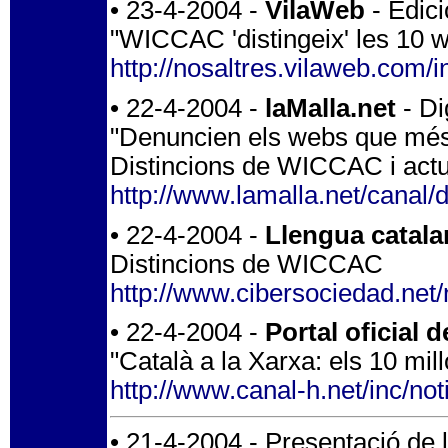
• 23-4-2004 -
VilaWeb
- Edici
"WICCAC 'distingeix' les 10 w
http://nosaltres.vilaweb.com/
• 22-4-2004 -
laMalla.net
- Di
"Denuncien els webs que més 
Distincions de WICCAC i actu
http://www.lamalla.net/canal/d
• 22-4-2004 -
Llengua catala
Distincions de WICCAC
http://www.cibersociedad.net
• 22-4-2004 -
Portal oficial 
"Català a la Xarxa: els 10 mil
http://www.canal-h.net/inc/n
• 21-4-2004 - Presentació de 