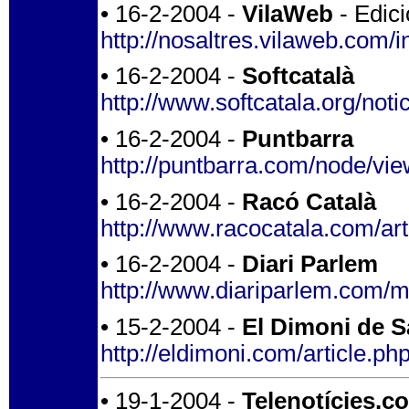
• 16-2-2004 -
VilaWeb
- Edici
http://nosaltres.vilaweb.com/
• 16-2-2004 -
Softcatalà
http://www.softcatala.org/not
• 16-2-2004 -
Puntbarra
http://puntbarra.com/node/vi
• 16-2-2004 -
Racó Català
http://www.racocatala.com/art
• 16-2-2004 -
Diari Parlem
http://www.diariparlem.com/
• 15-2-2004 -
El Dimoni de S
http://eldimoni.com/article.ph
• 19-1-2004 -
Telenotícies.c