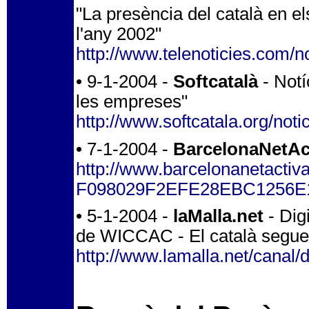
"La presència del català en
l'any 2002"
http://www.telenoticies.com/
• 9-1-2004 -
Softcatalà
- Notí
les empreses"
http://www.softcatala.org/not
• 7-1-2004 -
BarcelonaNetAc
http://www.barcelonanetactiv
F098029F2EFE28EBC1256E
• 5-1-2004 -
laMalla.net
- Dig
de WICCAC - El català segue
http://www.lamalla.net/canal/d