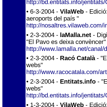
http://bd.entitats.info/jen
• 6-3-2004 -
VilaWeb
- Edició
aeroports del país "
http://nosaltres.vilaweb.com/
• 2-3-2004 -
laMalla.net
- Digi
"El Pavo es deixa convèncer"
http://www.lamalla.net/canal/d
• 2-3-2004 -
Racó Català
- "E
webs"
http://www.racocatala.com/art
• 2-3-2004 -
Entitats.info
- "E
webs"
http://bd.entitats.info/jen
• 1-3-2004 -
VilaWeb
- Edició