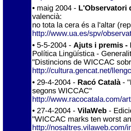
• maig 2004 -
L'Observatori d
valencià:
no tota la cera és a l'altar (re
http://www.ua.es/spv/observat
• 5-5-2004 -
Ajuts i premis -
Política Lingüística - General
"Distincions de WICCAC sobre 
http://cultura.gencat.net/lleng
• 29-4-2004 -
Racó Català
- "
segons WICCAC"
http://www.racocatala.com/art
• 27-4-2004 -
VilaWeb
- Edici
"WICCAC marks ten worst and 
http://nosaltres.vilaweb.com/