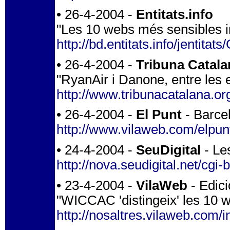
• 26-4-2004 -
Entitats.info
"Les 10 webs més sensibles i
http://bd.entitats.info/jen
• 26-4-2004 -
Tribuna Catala
"RyanAir i Danone, entre les 
http://www.tribunacatalana.or
• 26-4-2004 -
El Punt
- Barcel
http://www.vilaweb.com/elpunt
• 24-4-2004 -
SeuDigital
- Le
http://nova.seudigital.net/cgi
• 23-4-2004 -
VilaWeb
- Edici
"WICCAC 'distingeix' les 10 w
http://nosaltres.vilaweb.com/