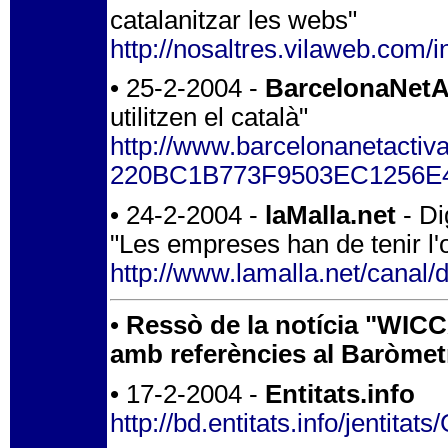
catalanitzar les webs"
http://nosaltres.vilaweb.com/
• 25-2-2004 -
BarcelonaNetA
utilitzen el català"
http://www.barcelonanetactiv
220BC1B773F9503EC1256E
• 24-2-2004 -
laMalla.net
- Di
"Les empreses han de tenir l'o
http://www.lamalla.net/canal/d
•
Ressò de la notícia "WICC
amb referències al Baròmetre
• 17-2-2004 -
Entitats.info
http://bd.entitats.info/jen