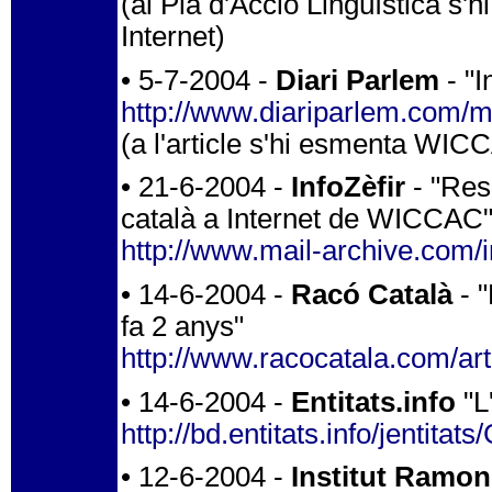
(al Pla d'Acció Lingüística s
Internet)
• 5-7-2004 -
Diari Parlem
- "I
http://www.diariparlem.com
(a l'article s'hi esmenta WICC
• 21-6-2004 -
InfoZèfir
- "Res
català a Internet de WICCAC
http://www.mail-archive.com/i
• 14-6-2004 -
Racó Català
- "
fa 2 anys"
http://www.racocatala.com/art
• 14-6-2004 -
Entitats.info
"L
http://bd.entitats.info/jen
• 12-6-2004 -
Institut Ramon 