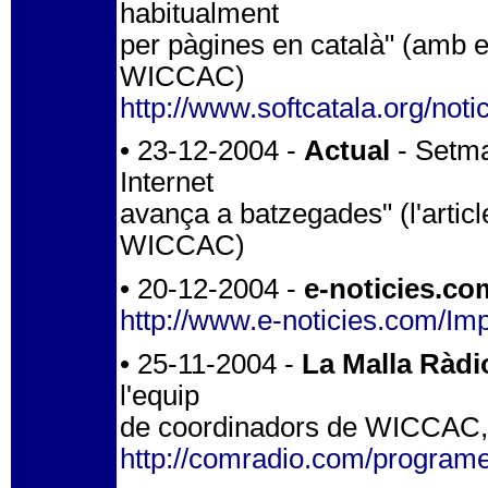
habitualment
per pàgines en català" (amb en
WICCAC)
http://www.softcatala.org/no
• 23-12-2004 -
Actual
- Setman
Internet
avança a batzegades" (l'articl
WICCAC)
• 20-12-2004 -
e-noticies.co
http://www.e-noticies.com/I
• 25-11-2004 -
La Malla Ràd
l'equip
de coordinadors de WICCAC, so
http://comradio.com/program