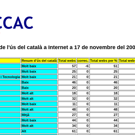
e l'ús del català a Internet a 17 de novembre del 20
Resum d'ús del català
Total webs
correc.
Total webs per %
Total web
Molt baix
57
-6
51
Molt baix
25
0
25
 i Tecnologia
Molt baix
21
0
21
Baix
46
0
46
Baix
20
0
20
Molt alt
18
0
18
Molt alt
32
0
32
Molt baix
11
0
11
Molt alt
48
0
48
Mitjà
27
0
27
Molt baix
44
0
44
Molt alt
34
0
34
Alt
61
0
61