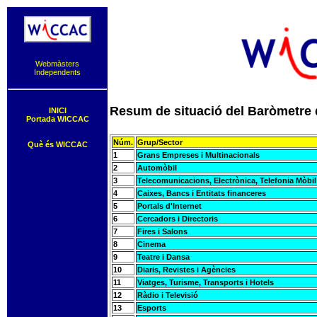
Webmàsters
Independents
Resum de situació del Baròmetre d
INICI
Portada WICCAC
Núm.
Grup/Sector
Què és WICCAC
1
Grans Empreses i Multinacionals
2
Automòbil
3
Telecomunicacions, Electrònica, Telefonia Mòbil
4
Caixes, Bancs i Entitats financeres
5
Portals d'Internet
6
Cercadors i Directoris
7
Fires i Salons
8
Cinema
9
Teatre i Dansa
10
Diaris, Revistes i Agències
11
Viatges, Turisme, Transports i Hotels
12
Ràdio i Televisió
13
Esports