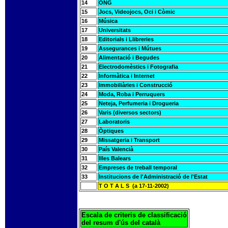
14
ONG
15
Jocs, Videojocs, Oci i Còmic
16
Música
17
Universitats
18
Editorials i Llibreries
19
Assegurances i Mútues
20
Alimentació i Begudes
21
Electrodomèstics i Fotografia
22
Informàtica i Internet
23
Immobiliàries i Construcció
24
Moda, Roba i Perruquers
25
Neteja, Perfumeria i Drogueria
26
Varis (diversos sectors)
27
Laboratoris
28
Òptiques
29
Missatgeria i Transport
30
País Valencià
31
Illes Balears
32
Empreses de treball temporal
33
Institucions de l'Administració de l'Estat
T O T A L S (a 17-11-2002)
Escala de criteris de classificació
del resum d'ús del català