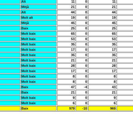
Alt
11
0
11
Mitjà
21
0
21
Alt
44
0
44
Molt alt
19
0
19
Mitjà
45
0
45
Baix
25
0
25
Molt baix
65
0
65
Molt baix
53
0
53
Molt baix
35
0
35
Molt baix
17
0
17
Molt baix
35
0
35
Molt baix
21
0
21
Molt baix
28
0
28
Molt baix
17
0
17
Molt baix
8
0
8
Molt baix
8
0
8
Baix
47
-4
43
Baix
21
0
21
Molt baix
9
0
9
Molt baix
6
0
6
Baix
979
-10
969