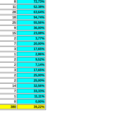
8
72,73%
11
52.38%
28
63,64%
18
94,74%
25
55,56%
9
36,00%
15
23,08%
2
3,77%
7
20,00%
3
17,65%
1
2,86%
2
9,52%
2
7,14%
3
17,65%
2
25,00%
2
25,00%
14
32,56%
7
33,33%
1
11,11%
0
0,00%
380
39,22%