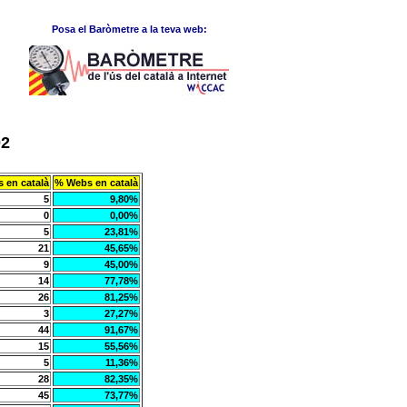
Posa el Baròmetre a la teva web:
02
s en català
% Webs en català
5
9,80%
0
0,00%
5
23,81%
21
45,65%
9
45,00%
14
77,78%
26
81,25%
3
27,27%
44
91,67%
15
55,56%
5
11,36%
28
82,35%
45
73,77%