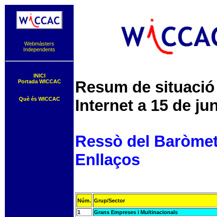
Webmàsters
Independents
INICI
Resum de situació 
Portada WICCAC
Què és WICCAC
Internet a 15 de ju
Ressò del Baròmetre
Enllaços
Núm.
Grup/Sector
1
Grans Empreses i Multinacionals