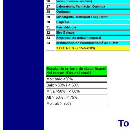
26
Varis (diversos sectors)
27
Laboratoris, Farmàcia i Química
28
Òptiques
29
Missatgeria, Transport i Seguretat
30
Església
31
País Valencià
32
Illes Balears
33
Empreses de treball temporal
34
Institucions de l'Administració de l'Estat
T O T A L S (a 15-6-2003)
Escala de criteris de classificació
del resum d'ús del català
Molt baix <30%
Baix >30% i < 50%
Mitjà >50% i < 60%
Alt > 60% i < 75%
Molt alt > 75%
To