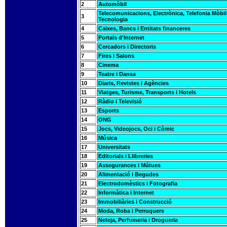
2
Automòbil
Telecomunicacions, Electrònica, Telefonia Mòbil 
3
Tecnologia
4
Caixes, Bancs i Entitats financeres
5
Portals d'Internet
6
Cercadors i Directoris
7
Fires i Salons
8
Cinema
9
Teatre i Dansa
10
Diaris, Revistes i Agències
11
Viatges, Turisme, Transports i Hotels
12
Ràdio i Televisió
13
Esports
14
ONG
15
Jocs, Videojocs, Oci i Còmic
16
Música
17
Universitats
18
Editorials i Llibreries
19
Assegurances i Mútues
20
Alimentació i Begudes
21
Electrodomèstics i Fotografia
22
Informàtica i Internet
23
Immobiliàries i Construcció
24
Moda, Roba i Perruquers
25
Neteja, Perfumeria i Drogueria