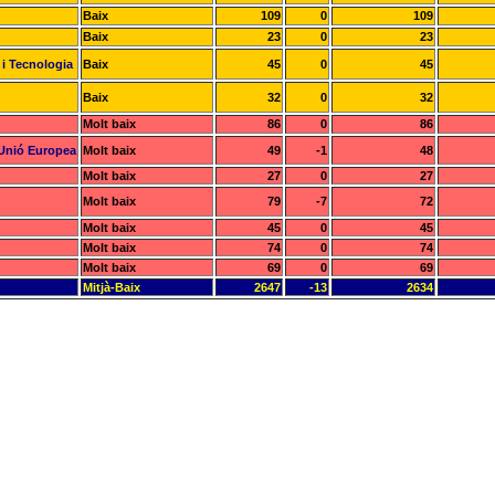
Baix
109
0
109
Baix
23
0
23
 i Tecnologia
Baix
45
0
45
Baix
32
0
32
Molt baix
86
0
86
a Unió Europea
Molt baix
49
-1
48
Molt baix
27
0
27
Molt baix
79
-7
72
Molt baix
45
0
45
Molt baix
74
0
74
Molt baix
69
0
69
Mitjà-Baix
2647
-13
2634