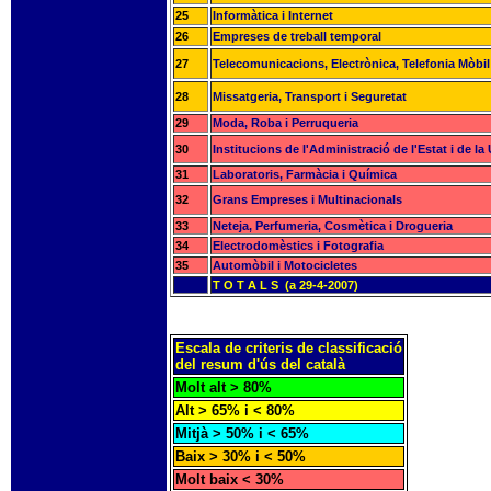
25
Informàtica i Internet
26
Empreses de treball temporal
27
Telecomunicacions, Electrònica, Telefonia Mòbil
28
Missatgeria, Transport i Seguretat
29
Moda, Roba i Perruqueria
30
Institucions de l'Administració de l'Estat i de l
31
Laboratoris, Farmàcia i Química
32
Grans Empreses i Multinacionals
33
Neteja, Perfumeria, Cosmètica i Drogueria
34
Electrodomèstics i Fotografia
35
Automòbil i Motocicletes
T O T A L S (a 29-4-2007)
Escala de criteris de classificació
del resum d'ús del català
Molt alt > 80%
Alt > 65% i < 80%
Mitjà > 50% i < 65%
Baix > 30% i < 50%
Molt baix < 30%