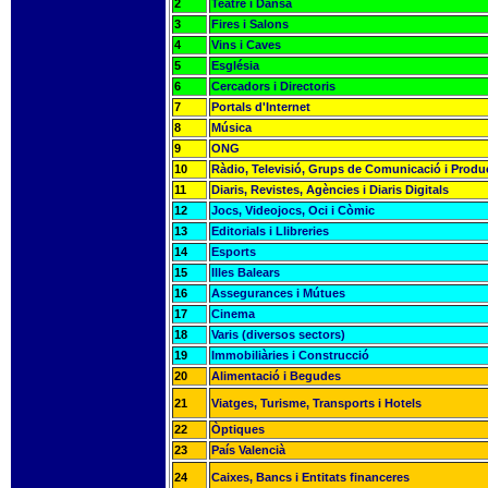
2
Teatre i Dansa
3
Fires i Salons
4
Vins i Caves
5
Església
6
Cercadors i Directoris
7
Portals d'Internet
8
Música
9
ONG
10
Ràdio, Televisió, Grups de Comunicació i Produ
11
Diaris, Revistes, Agències i Diaris Digitals
12
Jocs, Videojocs, Oci i Còmic
13
Editorials i Llibreries
14
Esports
15
Illes Balears
16
Assegurances i Mútues
17
Cinema
18
Varis (diversos sectors)
19
Immobiliàries i Construcció
20
Alimentació i Begudes
21
Viatges, Turisme, Transports i Hotels
22
Òptiques
23
País Valencià
24
Caixes, Bancs i Entitats financeres