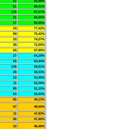
53
92,98%
61
88,41%
128
87,67%
21
84,00%
17
80,95%
24
77,42%
89
75,42%
20
74,07%
36
72,00%
55
67,90%
27
64,29%
59
63,44%
136
59,91%
28
58,33%
23
53,49%
11
52,38%
89
51,15%
63
50,40%
85
49,13%
97
48,50%
11
47,83%
56
47,46%
33
46,48%