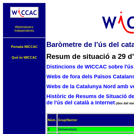
Webmàsters
Independents
Baròmetre de l'ús del cata
Portada WICCAC
Resum de situació a 29 d'
Què és WICCAC
Distincions de WICCAC sobre l'ús 
Webs de fora dels Països Catalans
Webs de la Catalunya Nord amb ve
Històric de Resums de Situació d
de l'ús del català a Internet
(des del me
Núm.
Grup/Sector
1
Universitats