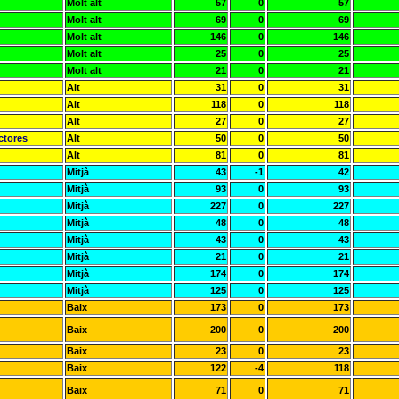
Molt alt
57
0
57
Molt alt
69
0
69
Molt alt
146
0
146
Molt alt
25
0
25
Molt alt
21
0
21
Alt
31
0
31
Alt
118
0
118
Alt
27
0
27
ctores
Alt
50
0
50
Alt
81
0
81
Mitjà
43
-1
42
Mitjà
93
0
93
Mitjà
227
0
227
Mitjà
48
0
48
Mitjà
43
0
43
Mitjà
21
0
21
Mitjà
174
0
174
Mitjà
125
0
125
Baix
173
0
173
Baix
200
0
200
Baix
23
0
23
Baix
122
-4
118
Baix
71
0
71