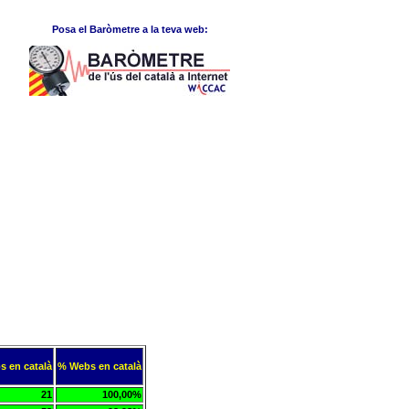
Posa el Baròmetre a la teva web:
s en català
% Webs en català
21
100,00%