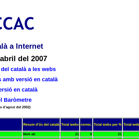
là a Internet
abril del 2007
del català a les webs
 amb versió en català
rsió en català
el Baròmetre
s d'agost del 2002)
Resum d'ús del català
Total webs
correc.
Total webs per %
Total web
Molt alt
21
0
21