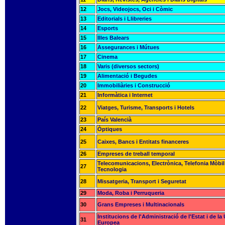
12
Jocs, Videojocs, Oci i Còmic
13
Editorials i Llibreries
14
Esports
15
Illes Balears
16
Assegurances i Mútues
17
Cinema
18
Varis (diversos sectors)
19
Alimentació i Begudes
20
Immobiliàries i Construcció
21
Informàtica i Internet
22
Viatges, Turisme, Transports i Hotels
23
País Valencià
24
Òptiques
25
Caixes, Bancs i Entitats financeres
26
Empreses de treball temporal
Telecomunicacions, Electrònica, Telefonia Mòbil 
27
Tecnologia
28
Missatgeria, Transport i Seguretat
29
Moda, Roba i Perruqueria
30
Grans Empreses i Multinacionals
Institucions de l'Administració de l'Estat i de la
31
Europea