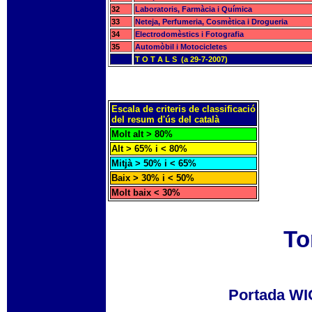
32
Laboratoris, Farmàcia i Química
33
Neteja, Perfumeria, Cosmètica i Drogueria
34
Electrodomèstics i Fotografia
35
Automòbil i Motocicletes
T O T A L S (a 29-7-2007)
Escala de criteris de classificació
del resum d'ús del català
Molt alt > 80%
Alt > 65% i < 80%
Mitjà > 50% i < 65%
Baix > 30% i < 50%
Molt baix < 30%
To
Portada W