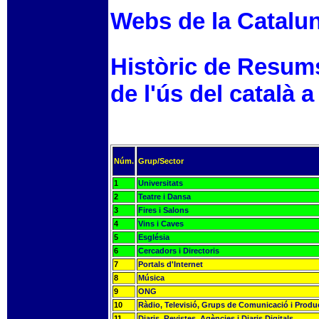
Webs de la Catalu
Històric de Resum
de l'ús del català a
Núm.
Grup/Sector
1
Universitats
2
Teatre i Dansa
3
Fires i Salons
4
Vins i Caves
5
Església
6
Cercadors i Directoris
7
Portals d'Internet
8
Música
9
ONG
10
Ràdio, Televisió, Grups de Comunicació i Produ
11
Diaris, Revistes, Agències i Diaris Digitals