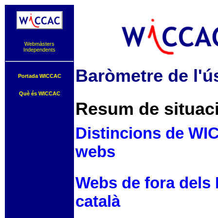
Webmàsters
Independents
Baròmetre de l'ús
Portada WICCAC
Què és WICCAC
Resum de situació
Distincions de WIC
webs
Webs de fora dels 
català