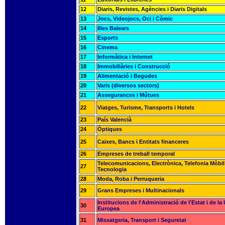
12
Diaris, Revistes, Agències i Diaris Digitals
13
Jocs, Videojocs, Oci i Còmic
14
Illes Balears
15
Esports
16
Cinema
17
Informàtica i Internet
18
Immobiliàries i Construcció
19
Alimentació i Begudes
20
Varis (diversos sectors)
21
Assegurances i Mútues
22
Viatges, Turisme, Transports i Hotels
23
País Valencià
24
Òptiques
25
Caixes, Bancs i Entitats financeres
26
Empreses de treball temporal
Telecomunicacions, Electrònica, Telefonia Mòbil 
27
Tecnologia
28
Moda, Roba i Perruqueria
29
Grans Empreses i Multinacionals
Institucions de l'Administració de l'Estat i de la
30
Europea
31
Missatgeria, Transport i Seguretat