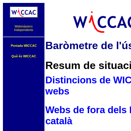
Webmàsters
Independents
Baròmetre de l'ús
Portada WICCAC
Què és WICCAC
Resum de situació
Distincions de WIC
webs
Webs de fora dels 
català