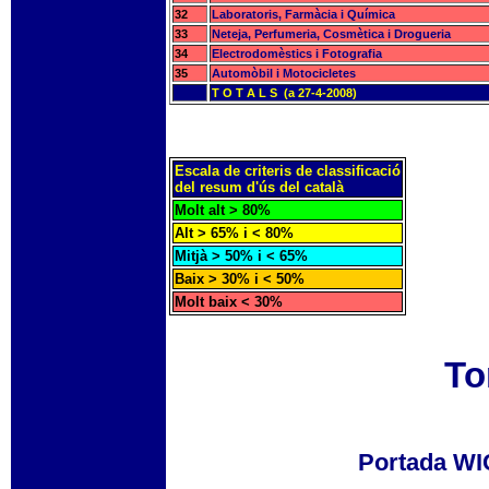
32
Laboratoris, Farmàcia i Química
33
Neteja, Perfumeria, Cosmètica i Drogueria
34
Electrodomèstics i Fotografia
35
Automòbil i Motocicletes
T O T A L S (a 27-4-2008)
Escala de criteris de classificació
del resum d'ús del català
Molt alt > 80%
Alt > 65% i < 80%
Mitjà > 50% i < 65%
Baix > 30% i < 50%
Molt baix < 30%
To
Portada W