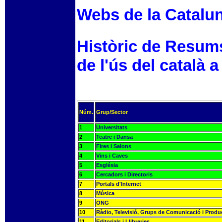
Webs de la Catalu
Històric de Resum
de l'ús del català a
Núm.
Grup/Sector
1
Universitats
2
Teatre i Dansa
3
Fires i Salons
4
Vins i Caves
5
Església
6
Cercadors i Directoris
7
Portals d'Internet
8
Música
9
ONG
10
Ràdio, Televisió, Grups de Comunicació i Produ
11
Editorials i Llibreries