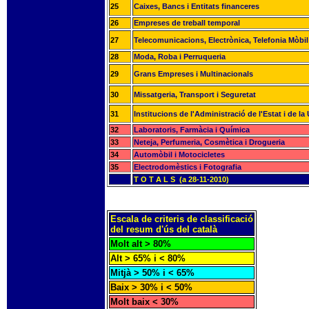
25
Caixes, Bancs i Entitats financeres
26
Empreses de treball temporal
27
Telecomunicacions, Electrònica, Telefonia Mòbil
28
Moda, Roba i Perruqueria
29
Grans Empreses i Multinacionals
30
Missatgeria, Transport i Seguretat
31
Institucions de l'Administració de l'Estat i de l
32
Laboratoris, Farmàcia i Química
33
Neteja, Perfumeria, Cosmètica i Drogueria
34
Automòbil i Motocicletes
35
Electrodomèstics i Fotografia
T O T A L S (a 28-11-2010)
Escala de criteris de classificació
del resum d'ús del català
Molt alt > 80%
Alt > 65% i < 80%
Mitjà > 50% i < 65%
Baix > 30% i < 50%
Molt baix < 30%