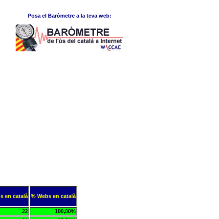
Posa el Baròmetre a la teva web:
s en català
% Webs en català
22
100,00%