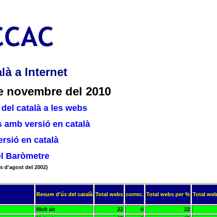
là a Internet
e novembre del 2010
del català a les webs
 amb versió en català
rsió en català
el Baròmetre
s d'agost del 2002)
Resum d'ús del català
Total webs
correc.
Total webs per %
Total web
Molt alt
22
0
22