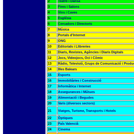
2
Teatre i Dansa
3
Fires i Salons
4
Vins i Caves
5
Església
6
Cercadors i Directoris
7
Música
8
Portals d'Internet
9
ONG
10
Editorials i Llibreries
11
Diaris, Revistes, Agències i Diaris Digitals
12
Jocs, Videojocs, Oci i Còmic
13
Ràdio, Televisió, Grups de Comunicació i Produ
14
Illes Balears
15
Esports
16
Immobiliàries i Construcció
17
Informàtica i Internet
18
Assegurances i Mútues
19
Alimentació i Begudes
20
Varis (diversos sectors)
21
Viatges, Turisme, Transports i Hotels
22
Òptiques
23
País Valencià
24
Cinema