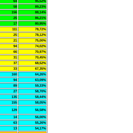
64
95,52%
58
89,23%
156
88,14%
25
86,21%
17
80,95%
111
78,72%
25
78,12%
21
75,00%
94
74,02%
66
70,97%
31
70,45%
37
68,52%
33
67,35%
160
64,26%
94
63,09%
89
59,33%
27
58,70%
135
58,44%
155
58,05%
129
56,58%
14
56,00%
63
55,26%
13
54,17%