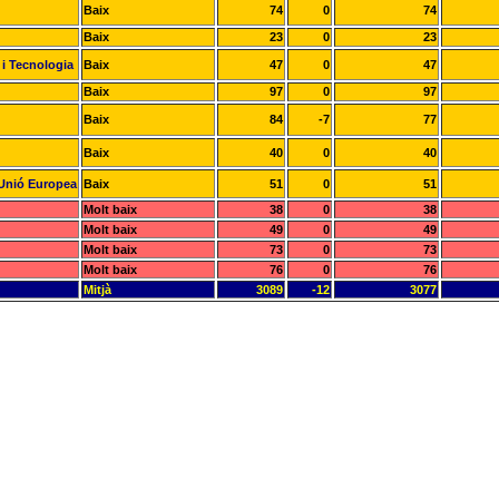
Baix
74
0
74
Baix
23
0
23
 i Tecnologia
Baix
47
0
47
Baix
97
0
97
Baix
84
-7
77
Baix
40
0
40
a Unió Europea
Baix
51
0
51
Molt baix
38
0
38
Molt baix
49
0
49
Molt baix
73
0
73
Molt baix
76
0
76
Mitjà
3089
-12
3077