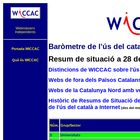
Webmàsters
Independents
Baròmetre de l'ús del cata
Portada WICCAC
Resum de situació a 28 d
Què és WICCAC
Distincions de WICCAC sobre l'ús 
Webs de fora dels Països Catalans
Webs de la Catalunya Nord amb ve
Històric de Resums de Situació d
de l'ús del català a Internet
(des del me
Núm.
Grup/Sector
1
Universitats