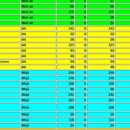
Molt alt
67
0
67
Molt alt
65
0
65
Molt alt
177
0
177
Molt alt
29
0
29
Molt alt
21
0
21
Alt
141
0
141
Alt
32
0
32
Alt
28
0
28
Alt
127
0
127
Alt
93
0
93
Alt
45
-1
44
ctores
Alt
54
0
54
Alt
49
0
49
Mitjà
249
0
249
Mitjà
149
0
149
Mitjà
150
0
150
Mitjà
46
0
46
Mitjà
231
0
231
Mitjà
267
0
267
Mitjà
228
0
228
Mitjà
25
0
25
Mitjà
118
-4
114
Mitjà
24
0
24