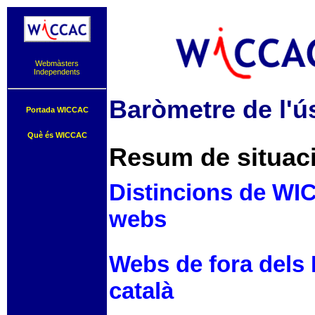
Webmàsters
Independents
Baròmetre de l'ús
Portada WICCAC
Què és WICCAC
Resum de situaci
Distincions de WIC
webs
Webs de fora dels 
català