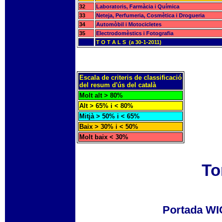
32
Laboratoris, Farmàcia i Química
33
Neteja, Perfumeria, Cosmètica i Drogueria
34
Automòbil i Motocicletes
35
Electrodomèstics i Fotografia
T O T A L S (a 30-1-2011)
Escala de criteris de classificació
del resum d'ús del català
Molt alt > 80%
Alt > 65% i < 80%
Mitjà > 50% i < 65%
Baix > 30% i < 50%
Molt baix < 30%
To
Portada W