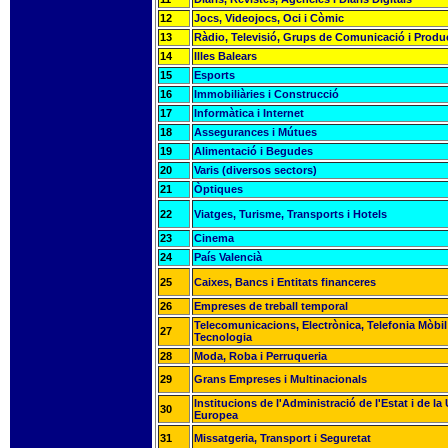
12
Jocs, Videojocs, Oci i Còmic
13
Ràdio, Televisió, Grups de Comunicació i Produ
14
Illes Balears
15
Esports
16
Immobiliàries i Construcció
17
Informàtica i Internet
18
Assegurances i Mútues
19
Alimentació i Begudes
20
Varis (diversos sectors)
21
Òptiques
22
Viatges, Turisme, Transports i Hotels
23
Cinema
24
País Valencià
25
Caixes, Bancs i Entitats financeres
26
Empreses de treball temporal
Telecomunicacions, Electrònica, Telefonia Mòbil 
27
Tecnologia
28
Moda, Roba i Perruqueria
29
Grans Empreses i Multinacionals
Institucions de l'Administració de l'Estat i de la
30
Europea
31
Missatgeria, Transport i Seguretat