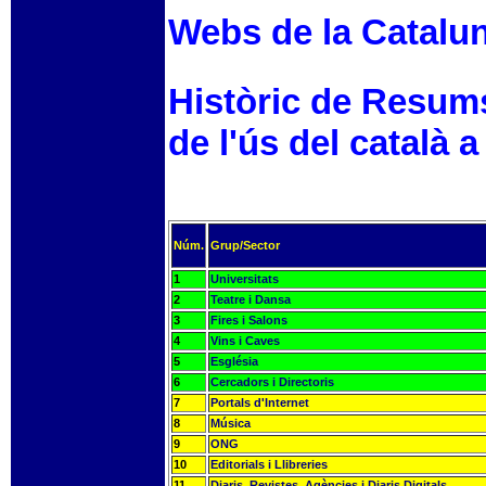
Webs de la Catalu
Històric de Resum
de l'ús del català a
Núm.
Grup/Sector
1
Universitats
2
Teatre i Dansa
3
Fires i Salons
4
Vins i Caves
5
Església
6
Cercadors i Directoris
7
Portals d'Internet
8
Música
9
ONG
10
Editorials i Llibreries
11
Diaris, Revistes, Agències i Diaris Digitals