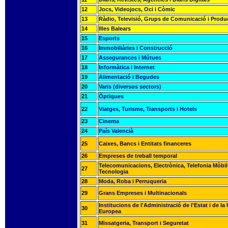
12
Jocs, Videojocs, Oci i Còmic
13
Ràdio, Televisió, Grups de Comunicació i Produ
14
Illes Balears
15
Esports
16
Immobiliàries i Construcció
17
Assegurances i Mútues
18
Informàtica i Internet
19
Alimentació i Begudes
20
Varis (diversos sectors)
21
Òptiques
22
Viatges, Turisme, Transports i Hotels
23
Cinema
24
País Valencià
25
Caixes, Bancs i Entitats financeres
26
Empreses de treball temporal
Telecomunicacions, Electrònica, Telefonia Mòbil 
27
Tecnologia
28
Moda, Roba i Perruqueria
29
Grans Empreses i Multinacionals
Institucions de l'Administració de l'Estat i de la
30
Europea
31
Missatgeria, Transport i Seguretat