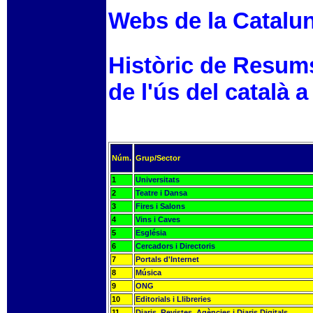
Webs de la Catalu
Històric de Resum
de l'ús del català a
Núm.
Grup/Sector
1
Universitats
2
Teatre i Dansa
3
Fires i Salons
4
Vins i Caves
5
Església
6
Cercadors i Directoris
7
Portals d'Internet
8
Música
9
ONG
10
Editorials i Llibreries
11
Diaris, Revistes, Agències i Diaris Digitals