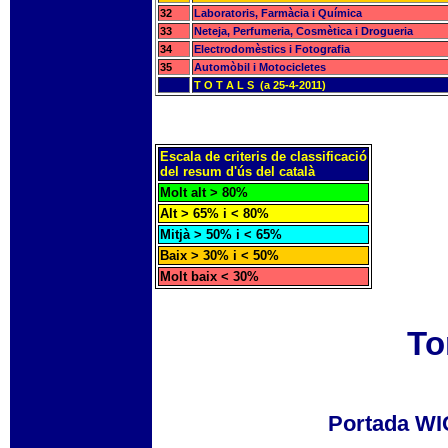
32
Laboratoris, Farmàcia i Química
33
Neteja, Perfumeria, Cosmètica i Drogueria
34
Electrodomèstics i Fotografia
35
Automòbil i Motocicletes
T O T A L S (a 25-4-2011)
Escala de criteris de classificació
del resum d'ús del català
Molt alt > 80%
Alt > 65% i < 80%
Mitjà > 50% i < 65%
Baix > 30% i < 50%
Molt baix < 30%
To
Portada W