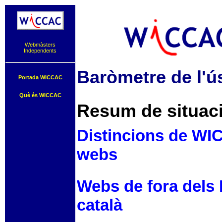
Webmàsters
Independents
Baròmetre de l'ús
Portada WICCAC
Què és WICCAC
Resum de situació
Distincions de WIC
webs
Webs de fora dels 
català