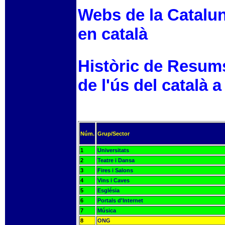
Webs de la Catalun
en català
Històric de Resum
de l'ús del català a
Núm.
Grup/Sector
1
Universitats
2
Teatre i Dansa
3
Fires i Salons
4
Vins i Caves
5
Església
6
Portals d'Internet
7
Música
8
ONG