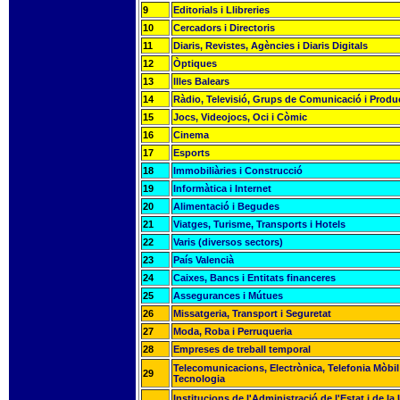
9
Editorials i Llibreries
10
Cercadors i Directoris
11
Diaris, Revistes, Agències i Diaris Digitals
12
Òptiques
13
Illes Balears
14
Ràdio, Televisió, Grups de Comunicació i Produ
15
Jocs, Videojocs, Oci i Còmic
16
Cinema
17
Esports
18
Immobiliàries i Construcció
19
Informàtica i Internet
20
Alimentació i Begudes
21
Viatges, Turisme, Transports i Hotels
22
Varis (diversos sectors)
23
País Valencià
24
Caixes, Bancs i Entitats financeres
25
Assegurances i Mútues
26
Missatgeria, Transport i Seguretat
27
Moda, Roba i Perruqueria
28
Empreses de treball temporal
Telecomunicacions, Electrònica, Telefonia Mòbil 
29
Tecnologia
Institucions de l'Administració de l'Estat i de la