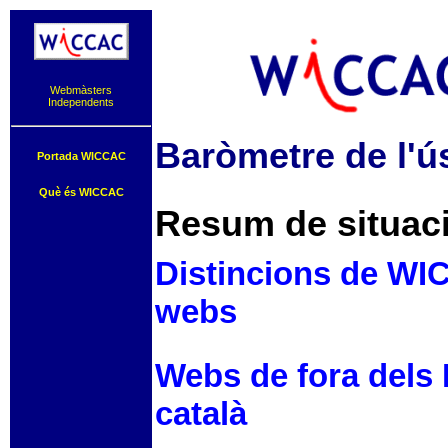
Webmàsters
Independents
Baròmetre de l'ús
Portada WICCAC
Què és WICCAC
Resum de situaci
Distincions de WIC
webs
Webs de fora dels 
català