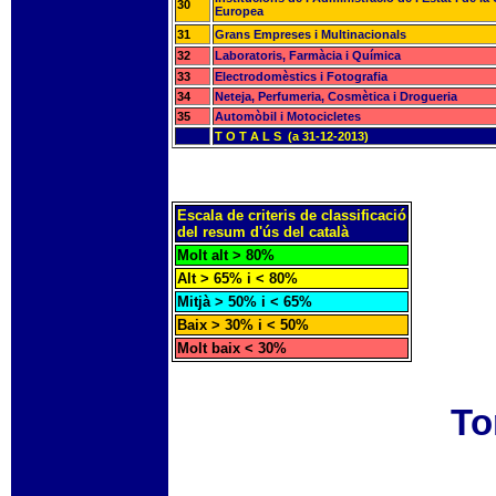
30
Europea
31
Grans Empreses i Multinacionals
32
Laboratoris, Farmàcia i Química
33
Electrodomèstics i Fotografia
34
Neteja, Perfumeria, Cosmètica i Drogueria
35
Automòbil i Motocicletes
T O T A L S (a 31-12-2013)
Escala de criteris de classificació
del resum d'ús del català
Molt alt > 80%
Alt > 65% i < 80%
Mitjà > 50% i < 65%
Baix > 30% i < 50%
Molt baix < 30%
To