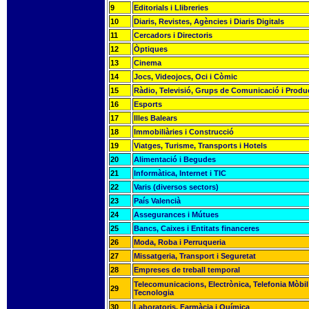
9
Editorials i Llibreries
10
Diaris, Revistes, Agències i Diaris Digitals
11
Cercadors i Directoris
12
Òptiques
13
Cinema
14
Jocs, Videojocs, Oci i Còmic
15
Ràdio, Televisió, Grups de Comunicació i Produ
16
Esports
17
Illes Balears
18
Immobiliàries i Construcció
19
Viatges, Turisme, Transports i Hotels
20
Alimentació i Begudes
21
Informàtica, Internet i TIC
22
Varis (diversos sectors)
23
País Valencià
24
Assegurances i Mútues
25
Bancs, Caixes i Entitats financeres
26
Moda, Roba i Perruqueria
27
Missatgeria, Transport i Seguretat
28
Empreses de treball temporal
Telecomunicacions, Electrònica, Telefonia Mòbil 
29
Tecnologia
30
Laboratoris, Farmàcia i Química