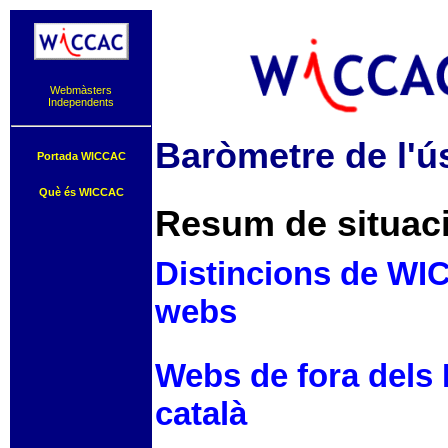
Webmàsters
Independents
Baròmetre de l'ús
Portada WICCAC
Què és WICCAC
Resum de situació
Distincions de WIC
webs
Webs de fora dels 
català