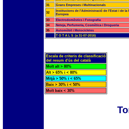
31
Grans Empreses i Multinacionals
Institucions de l'Administració de l'Estat i de la
32
Europea
33
Electrodomèstics i Fotografia
34
Neteja, Perfumeria, Cosmètica i Drogueria
35
Automòbil i Motocicletes
T O T A L S (a 31-07-2016)
Escala de criteris de classificació
del resum d'ús del català
Molt alt > 80%
Alt > 65% i < 80%
Mitjà > 50% i < 65%
Baix > 30% i < 50%
Molt baix < 30%
To