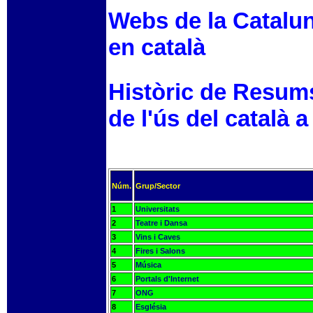
Webs de la Catalun
en català
Històric de Resum
de l'ús del català a
Núm.
Grup/Sector
1
Universitats
2
Teatre i Dansa
3
Vins i Caves
4
Fires i Salons
5
Música
6
Portals d'Internet
7
ONG
8
Església