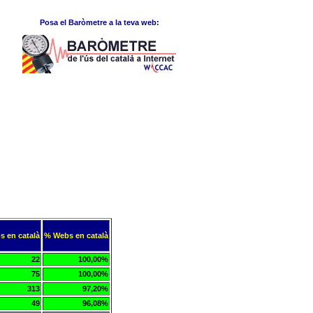
Posa el Baròmetre a la teva web:
s en català
% Webs en català
22
100,00%
75
100,00%
313
97,20%
49
96,08%