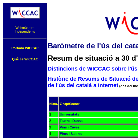
Webmàsters
Independents
Baròmetre de l'ús del cata
Portada WICCAC
Resum de situació a 30 d'
Què és WICCAC
Distincions de WICCAC sobre l'ús 
Històric de Resums de Situació d
de l'ús del català a Internet
(des del me
Núm.
Grup/Sector
1
Universitats
2
Teatre i Dansa
3
Vins i Caves
4
Fires i Salons