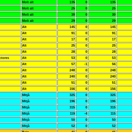
Molt alt
135
0
135
Molt alt
25
0
25
Molt alt
30
0
30
Molt alt
29
0
29
Alt
145
0
145
Alt
91
0
91
Alt
17
0
17
Alt
25
0
25
Alt
28
0
28
ctores
Alt
53
0
53
Alt
57
-1
56
Alt
248
0
248
Alt
240
0
240
Alt
51
0
51
Alt
156
0
156
Mitjà
325
0
325
Mitjà
196
0
196
Mitjà
315
0
315
Mitjà
119
-4
115
Mitjà
50
0
50
Mitjà
52
0
52