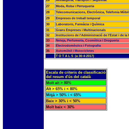
26
Missatgeria, Transport i Seguretat
27
Moda, Roba i Perruqueria
28
Telecomunicacions, Electrònica, Telefonia Mòbil
29
Empreses de treball temporal
30
Laboratoris, Farmàcia i Química
31
Grans Empreses i Multinacionals
32
Institucions de l'Administració de l'Estat i de l
33
Neteja, Perfumeria, Cosmètica i Drogueria
34
Electrodomèstics i Fotografia
35
Automòbil i Motocicletes
T O T A L S (a 30-4-2017)
Escala de criteris de classificació
del resum d'ús del català
Molt alt > 80%
Alt > 65% i < 80%
Mitjà > 50% i < 65%
Baix > 30% i < 50%
Molt baix < 30%