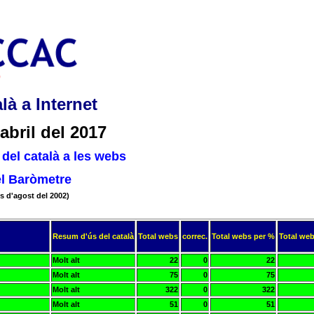
là a Internet
abril del 2017
del català a les webs
el Baròmetre
s d'agost del 2002)
Resum d'ús del català
Total webs
correc.
Total webs per %
Total web
Molt alt
22
0
22
Molt alt
75
0
75
Molt alt
322
0
322
Molt alt
51
0
51