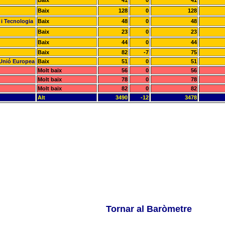
Baix
41
0
41
Baix
128
0
128
 i Tecnologia
Baix
48
0
48
Baix
23
0
23
Baix
44
0
44
Baix
82
-7
75
a Unió Europea
Baix
51
0
51
Molt baix
56
0
56
Molt baix
78
0
78
Molt baix
82
0
82
Alt
3490
-12
3478
Tornar al Baròmetre