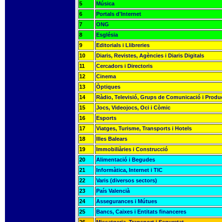
5
Música
6
Portals d'Internet
7
ONG
8
Església
9
Editorials i Llibreries
10
Diaris, Revistes, Agències i Diaris Digitals
11
Cercadors i Directoris
12
Cinema
13
Òptiques
14
Ràdio, Televisió, Grups de Comunicació i Produ
15
Jocs, Videojocs, Oci i Còmic
16
Esports
17
Viatges, Turisme, Transports i Hotels
18
Illes Balears
19
Immobiliàries i Construcció
20
Alimentació i Begudes
21
Informàtica, Internet i TIC
22
Varis (diversos sectors)
23
País Valencià
24
Assegurances i Mútues
25
Bancs, Caixes i Entitats financeres