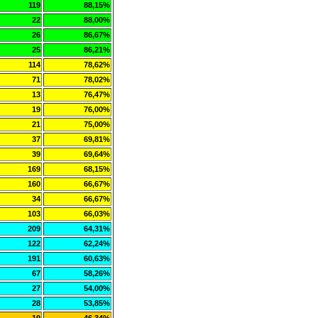
119
88,15%
22
88,00%
26
86,67%
25
86,21%
114
78,62%
71
78,02%
13
76,47%
19
76,00%
21
75,00%
37
69,81%
39
69,64%
169
68,15%
160
66,67%
34
66,67%
103
66,03%
209
64,31%
122
62,24%
191
60,63%
67
58,26%
27
54,00%
28
53,85%