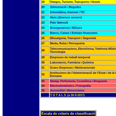
19
Viatges, Turisme, Transports i Hotels
20
Alimentació i Begudes
21
Informàtica, Internet i TIC
22
Varis (diversos sectors)
23
País Valencià
24
Assegurances i Mútues
25
Bancs, Caixes i Entitats financeres
26
Missatgeria, Transport i Seguretat
27
Moda, Roba i Perruqueria
Telecomunicacions, Electrònica, Telefonia Mòbil 
28
Tecnologia
29
Empreses de treball temporal
30
Laboratoris, Farmàcia i Química
31
Grans Empreses i Multinacionals
Institucions de l'Administració de l'Estat i de la
32
Europea
33
Neteja, Perfumeria, Cosmètica i Drogueria
34
Electrodomèstics i Fotografia
35
Automòbil i Motocicletes
T O T A L S (a 30-9-2017)
Escala de criteris de classificació