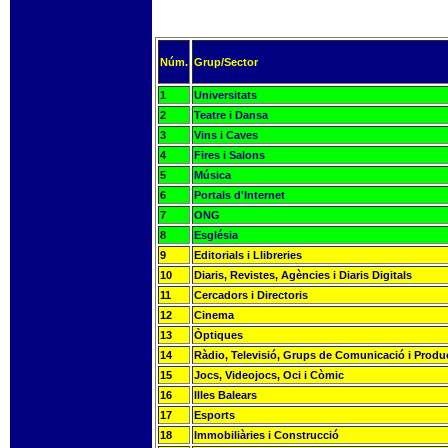
Núm.
Grup/Sector
1
Universitats
2
Teatre i Dansa
3
Vins i Caves
4
Fires i Salons
5
Música
6
Portals d'Internet
7
ONG
8
Església
9
Editorials i Llibreries
10
Diaris, Revistes, Agències i Diaris Digitals
11
Cercadors i Directoris
12
Cinema
13
Òptiques
14
Ràdio, Televisió, Grups de Comunicació i Produ
15
Jocs, Videojocs, Oci i Còmic
16
Illes Balears
17
Esports
18
Immobiliàries i Construcció