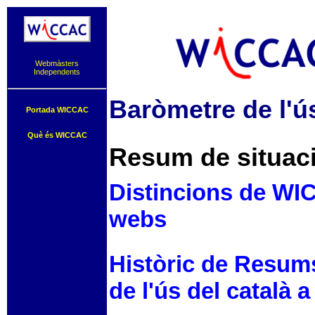
Webmàsters
Independents
Baròmetre de l'ús
Portada WICCAC
Què és WICCAC
Resum de situaci
Distincions de WIC
webs
Històric de Resum
de l'ús del català a