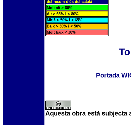
del resum d'ús del català
Molt alt > 80%
Alt > 65% i < 80%
Mitjà > 50% i < 65%
Baix > 30% i < 50%
Molt baix < 30%
To
Portada W
Aquesta obra està subjecta