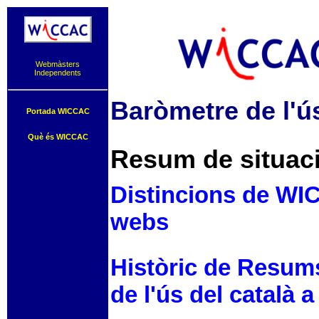
Webmàsters
Independents
Baròmetre de l'ús
Portada WICCAC
Què és WICCAC
Resum de situaci
Distincions de WIC
webs
Històric de Resum
de l'ús del català a