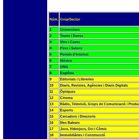
Núm.
Grup/Sector
1
Universitats
2
Teatre i Dansa
3
Vins i Caves
4
Fires i Salons
5
Portals d'Internet
6
Música
7
ONG
8
Església
9
Editorials i Llibreries
10
Diaris, Revistes, Agències i Diaris Digitals
11
Òptiques
12
Cinema
13
Ràdio, Televisió, Grups de Comunicació i Produ
14
Esports
15
Cercadors i Directoris
16
Illes Balears
17
Jocs, Videojocs, Oci i Còmic
18
Immobiliàries i Construcció