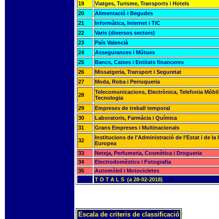
19
Viatges, Turisme, Transports i Hotels
20
Alimentació i Begudes
21
Informàtica, Internet i TIC
22
Varis (diversos sectors)
23
País Valencià
24
Assegurances i Mútues
25
Bancs, Caixes i Entitats financeres
26
Missatgeria, Transport i Seguretat
27
Moda, Roba i Perruqueria
Telecomunicacions, Electrònica, Telefonia Mòbil 
28
Tecnologia
29
Empreses de treball temporal
30
Laboratoris, Farmàcia i Química
31
Grans Empreses i Multinacionals
Institucions de l'Administració de l'Estat i de la
32
Europea
33
Neteja, Perfumeria, Cosmètica i Drogueria
34
Electrodomèstics i Fotografia
35
Automòbil i Motocicletes
T O T A L S (a 28-02-2018)
Escala de criteris de classificació