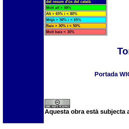
del resum d'ús del català
Molt alt > 80%
Alt > 65% i < 80%
Mitjà > 50% i < 65%
Baix > 30% i < 50%
Molt baix < 30%
To
Portada W
Aquesta obra està subjecta