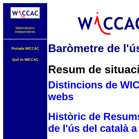
Webmàsters
Independents
Baròmetre de l'ús
Portada WICCAC
Què és WICCAC
Resum de situaci
Distincions de WIC
webs
Històric de Resum
de l'ús del català a