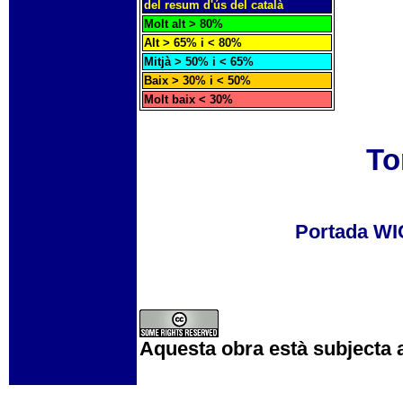
del resum d'ús del català
Molt alt > 80%
Alt > 65% i < 80%
Mitjà > 50% i < 65%
Baix > 30% i < 50%
Molt baix < 30%
To
Portada W
Aquesta obra està subjecta