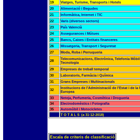
19
Viatges, Turisme, Transports i Hotels
20
Alimentació i Begudes
21
Informàtica, Internet i TIC
22
Varis (diversos sectors)
23
País Valencià
24
Assegurances i Mútues
25
Bancs, Caixes i Entitats financeres
26
Missatgeria, Transport i Seguretat
27
Moda, Roba i Perruqueria
Telecomunicacions, Electrònica, Telefonia Mòbil 
28
Tecnologia
29
Empreses de treball temporal
30
Laboratoris, Farmàcia i Química
31
Grans Empreses i Multinacionals
Institucions de l'Administració de l'Estat i de la
32
Europea
33
Neteja, Perfumeria, Cosmètica i Drogueria
34
Electrodomèstics i Fotografia
35
Automòbil i Motocicletes
T O T A L S (a 31-12-2018)
Escala de criteris de classificació