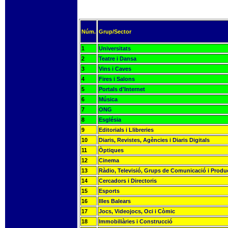
Núm.
Grup/Sector
1
Universitats
2
Teatre i Dansa
3
Vins i Caves
4
Fires i Salons
5
Portals d'Internet
6
Música
7
ONG
8
Església
9
Editorials i Llibreries
10
Diaris, Revistes, Agències i Diaris Digitals
11
Òptiques
12
Cinema
13
Ràdio, Televisió, Grups de Comunicació i Produ
14
Cercadors i Directoris
15
Esports
16
Illes Balears
17
Jocs, Videojocs, Oci i Còmic
18
Immobiliàries i Construcció