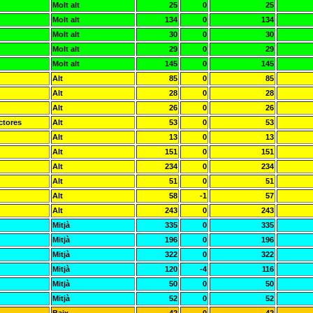
Molt alt
25
0
25
Molt alt
134
0
134
Molt alt
30
0
30
Molt alt
29
0
29
Molt alt
145
0
145
Alt
85
0
85
Alt
28
0
28
Alt
26
0
26
ctores
Alt
53
0
53
Alt
13
0
13
Alt
151
0
151
Alt
234
0
234
Alt
51
0
51
Alt
58
-1
57
Alt
243
0
243
Mitjà
335
0
335
Mitjà
196
0
196
Mitjà
322
0
322
Mitjà
120
-4
116
Mitjà
50
0
50
Mitjà
52
0
52