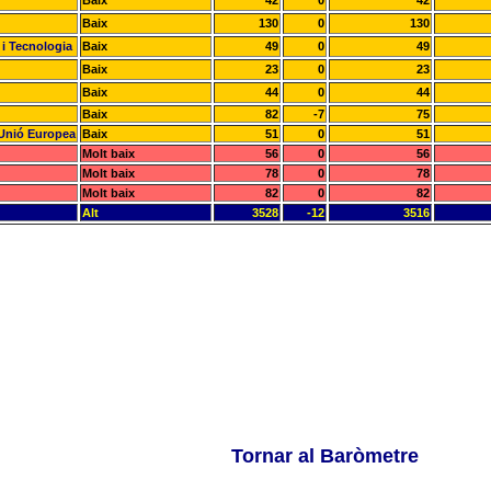
Baix
42
0
42
Baix
130
0
130
 i Tecnologia
Baix
49
0
49
Baix
23
0
23
Baix
44
0
44
Baix
82
-7
75
a Unió Europea
Baix
51
0
51
Molt baix
56
0
56
Molt baix
78
0
78
Molt baix
82
0
82
Alt
3528
-12
3516
Tornar al Baròmetre