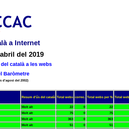
là a Internet
abril del 2019
del català a les webs
el Baròmetre
s d'agost del 2002)
Resum d'ús del català
Total webs
correc.
Total webs per %
Total web
Molt alt
22
0
22
Molt alt
75
0
75
Molt alt
363
0
363
Molt alt
51
0
51