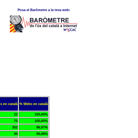
Posa el Baròmetre a la teva web:
s en català
% Webs en català
22
100,00%
75
100,00%
352
96,97%
49
96,08%