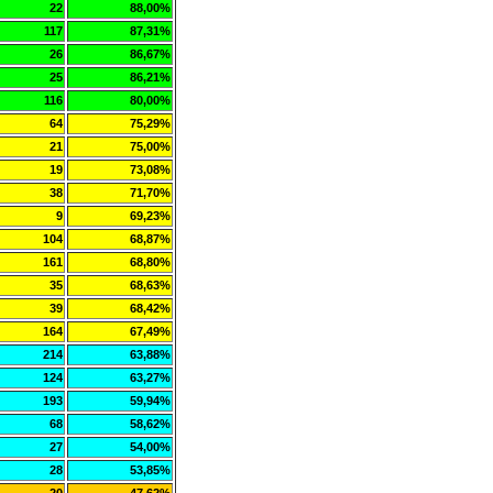
22
88,00%
117
87,31%
26
86,67%
25
86,21%
116
80,00%
64
75,29%
21
75,00%
19
73,08%
38
71,70%
9
69,23%
104
68,87%
161
68,80%
35
68,63%
39
68,42%
164
67,49%
214
63,88%
124
63,27%
193
59,94%
68
58,62%
27
54,00%
28
53,85%