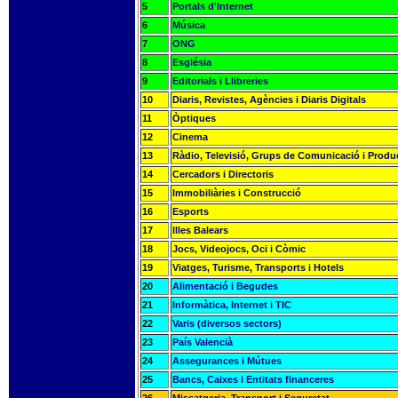
5
Portals d'Internet
6
Música
7
ONG
8
Església
9
Editorials i Llibreries
10
Diaris, Revistes, Agències i Diaris Digitals
11
Òptiques
12
Cinema
13
Ràdio, Televisió, Grups de Comunicació i Produ
14
Cercadors i Directoris
15
Immobiliàries i Construcció
16
Esports
17
Illes Balears
18
Jocs, Videojocs, Oci i Còmic
19
Viatges, Turisme, Transports i Hotels
20
Alimentació i Begudes
21
Informàtica, Internet i TIC
22
Varis (diversos sectors)
23
País Valencià
24
Assegurances i Mútues
25
Bancs, Caixes i Entitats financeres