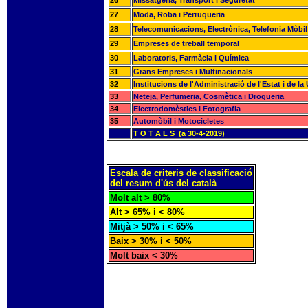
26
Missatgeria, Transport i Seguretat
27
Moda, Roba i Perruqueria
28
Telecomunicacions, Electrònica, Telefonia Mòbil
29
Empreses de treball temporal
30
Laboratoris, Farmàcia i Química
31
Grans Empreses i Multinacionals
32
Institucions de l'Administració de l'Estat i de l
33
Neteja, Perfumeria, Cosmètica i Drogueria
34
Electrodomèstics i Fotografia
35
Automòbil i Motocicletes
T O T A L S (a 30-4-2019)
Escala de criteris de classificació
del resum d'ús del català
Molt alt > 80%
Alt > 65% i < 80%
Mitjà > 50% i < 65%
Baix > 30% i < 50%
Molt baix < 30%