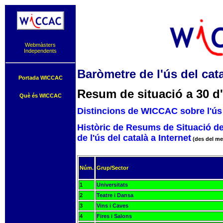
Webmàsters
Independents
Baròmetre de l'ús del cata
Portada WICCAC
Resum de situació a 30 d'
Què és WICCAC
Distincions de WICCAC sobre l'ús 
Històric de Resums de Situació d
de l'ús del català a Internet
(des del me
Núm.
Grup/Sector
1
Universitats
2
Teatre i Dansa
3
Vins i Caves
4
Fires i Salons