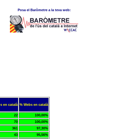
Posa el Baròmetre a la teva web:
s en català
% Webs en català
22
100,00%
70
100,00%
361
97,30%
43
95,56%