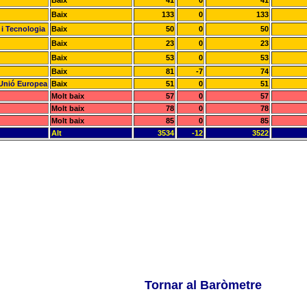
Baix
41
0
41
Baix
133
0
133
 i Tecnologia
Baix
50
0
50
Baix
23
0
23
Baix
53
0
53
Baix
81
-7
74
a Unió Europea
Baix
51
0
51
Molt baix
57
0
57
Molt baix
78
0
78
Molt baix
85
0
85
Alt
3534
-12
3522
Tornar al Baròmetre