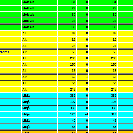
Molt alt
131
0
131
Molt alt
25
0
25
Molt alt
30
0
30
Molt alt
29
0
29
Molt alt
139
0
139
Alt
85
0
85
Alt
28
0
28
Alt
24
0
24
ctores
Alt
50
0
50
Alt
235
0
235
Alt
150
0
150
Alt
13
0
13
Alt
59
-1
58
Alt
50
0
50
Alt
245
0
245
Mitjà
339
0
339
Mitjà
197
0
197
Mitjà
330
0
330
Mitjà
120
-4
116
Mitjà
42
0
42
Mitjà
53
0
53