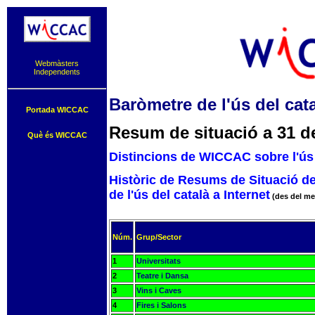
Webmàsters
Independents
Baròmetre de l'ús del cata
Portada WICCAC
Resum de situació a 31 d
Què és WICCAC
Distincions de WICCAC sobre l'ús 
Històric de Resums de Situació d
de l'ús del català a Internet
(des del me
Núm.
Grup/Sector
1
Universitats
2
Teatre i Dansa
3
Vins i Caves
4
Fires i Salons