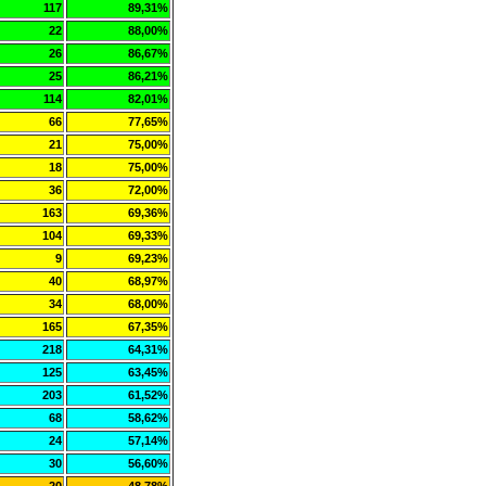
117
89,31%
22
88,00%
26
86,67%
25
86,21%
114
82,01%
66
77,65%
21
75,00%
18
75,00%
36
72,00%
163
69,36%
104
69,33%
9
69,23%
40
68,97%
34
68,00%
165
67,35%
218
64,31%
125
63,45%
203
61,52%
68
58,62%
24
57,14%
30
56,60%