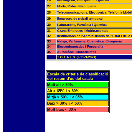
26
Missatgeria, Transport i Seguretat
27
Moda, Roba i Perruqueria
28
Telecomunicacions, Electrònica, Telefonia Mòbil
29
Empreses de treball temporal
30
Laboratoris, Farmàcia i Química
31
Grans Empreses i Multinacionals
32
Institucions de l'Administració de l'Estat i de l
33
Neteja, Perfumeria, Cosmètica i Drogueria
34
Electrodomèstics i Fotografia
35
Automòbil i Motocicletes
T O T A L S (a 31-3-2021)
Escala de criteris de classificació
del resum d'ús del català
Molt alt > 80%
Alt > 65% i < 80%
Mitjà > 50% i < 65%
Baix > 30% i < 50%
Molt baix < 30%