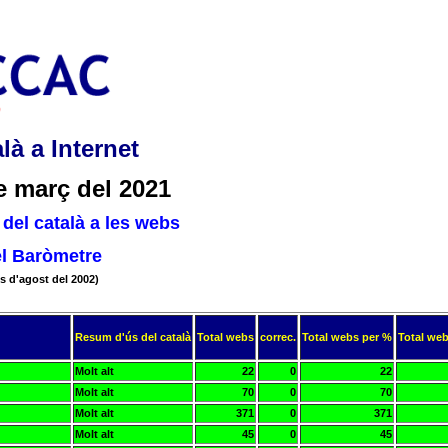
là a Internet
e març del 2021
del català a les webs
el Baròmetre
s d'agost del 2002)
Resum d'ús del català
Total webs
correc.
Total webs per %
Total web
Molt alt
22
0
22
Molt alt
70
0
70
Molt alt
371
0
371
Molt alt
45
0
45