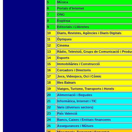
5
Música
6
Portals d'Internet
7
ONG
8
Església
9
Editorials i Llibreries
10
Diaris, Revistes, Agències i Diaris Digitals
11
Òptiques
12
Cinema
13
Ràdio, Televisió, Grups de Comunicació i Produ
14
Esports
15
Immobiliàries i Construcció
16
Cercadors i Directoris
17
Jocs, Videojocs, Oci i Còmic
18
Illes Balears
19
Viatges, Turisme, Transports i Hotels
20
Alimentació i Begudes
21
Informàtica, Internet i TIC
22
Varis (diversos sectors)
23
País Valencià
24
Bancs, Caixes i Entitats financeres
25
Assegurances i Mútues