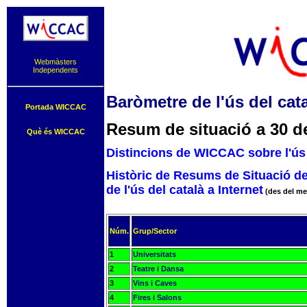
Webmàsters
Independents
Baròmetre de l'ús del cata
Portada WICCAC
Resum de situació a 30 d
Què és WICCAC
Distincions de WICCAC sobre l'ús 
Històric de Resums de Situació d
de l'ús del català a Internet
(des del me
Núm.
Grup/Sector
1
Universitats
2
Teatre i Dansa
3
Vins i Caves
4
Fires i Salons