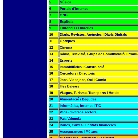
5
Música
6
Portals d'Internet
7
ONG
8
Església
9
Editorials i Llibreries
10
Diaris, Revistes, Agències i Diaris Digitals
11
Òptiques
12
Cinema
13
Ràdio, Televisió, Grups de Comunicació i Produ
14
Esports
15
Immobiliàries i Construcció
16
Cercadors i Directoris
17
Jocs, Videojocs, Oci i Còmic
18
Illes Balears
19
Viatges, Turisme, Transports i Hotels
20
Alimentació i Begudes
21
Informàtica, Internet i TIC
22
Varis (diversos sectors)
23
País Valencià
24
Bancs, Caixes i Entitats financeres
25
Assegurances i Mútues