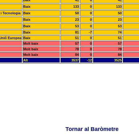
Baix
41
0
41
Baix
133
0
133
 i Tecnologia
Baix
50
0
50
Baix
23
0
23
Baix
53
0
53
Baix
81
-7
74
a Unió Europea
Baix
51
0
51
Molt baix
57
0
57
Molt baix
78
0
78
Molt baix
84
0
84
Alt
3537
-12
3525
Tornar al Baròmetre