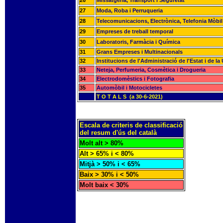
26
Missatgeria, Transport i Seguretat
27
Moda, Roba i Perruqueria
28
Telecomunicacions, Electrònica, Telefonia Mòbil
29
Empreses de treball temporal
30
Laboratoris, Farmàcia i Química
31
Grans Empreses i Multinacionals
32
Institucions de l'Administració de l'Estat i de l
33
Neteja, Perfumeria, Cosmètica i Drogueria
34
Electrodomèstics i Fotografia
35
Automòbil i Motocicletes
T O T A L S (a 30-6-2021)
Escala de criteris de classificació
del resum d'ús del català
Molt alt > 80%
Alt > 65% i < 80%
Mitjà > 50% i < 65%
Baix > 30% i < 50%
Molt baix < 30%