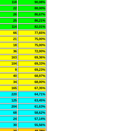
118
90,08%
22
88,00%
26
86,67%
25
86,21%
114
82,01%
66
77,65%
21
75,00%
18
75,00%
36
72,00%
163
69,36%
104
69,33%
9
69,23%
40
68,97%
34
68,00%
165
67,35%
220
64,71%
125
63,45%
204
61,63%
68
58,62%
24
57,14%
30
55,56%