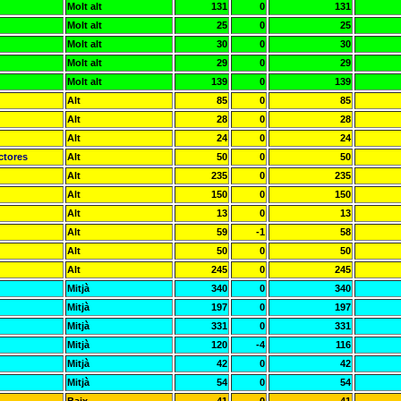
Molt alt
131
0
131
Molt alt
25
0
25
Molt alt
30
0
30
Molt alt
29
0
29
Molt alt
139
0
139
Alt
85
0
85
Alt
28
0
28
Alt
24
0
24
ctores
Alt
50
0
50
Alt
235
0
235
Alt
150
0
150
Alt
13
0
13
Alt
59
-1
58
Alt
50
0
50
Alt
245
0
245
Mitjà
340
0
340
Mitjà
197
0
197
Mitjà
331
0
331
Mitjà
120
-4
116
Mitjà
42
0
42
Mitjà
54
0
54