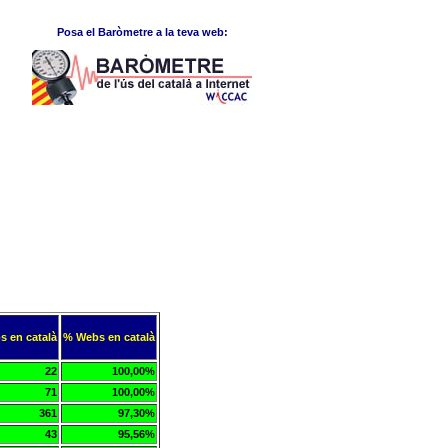
Posa el Baròmetre a la teva web:
s en català
% Webs en català
22
100,00%
71
100,00%
361
97,30%
43
95,56%