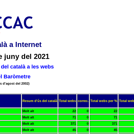
là a Internet
e juny del 2021
del català a les webs
el Baròmetre
s d'agost del 2002)
Resum d'ús del català
Total webs
correc.
Total webs per %
Total web
Molt alt
22
0
22
Molt alt
71
0
71
Molt alt
371
0
371
Molt alt
45
0
45