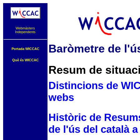
Webmàsters
Independents
Baròmetre de l'ús
Portada WICCAC
Què és WICCAC
Resum de situaci
Distincions de WIC
webs
Històric de Resum
de l'ús del català a