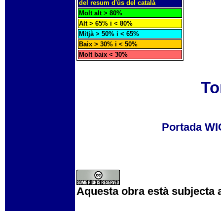
del resum d'ús del català
Molt alt > 80%
Alt > 65% i < 80%
Mitjà > 50% i < 65%
Baix > 30% i < 50%
Molt baix < 30%
To
Portada W
Aquesta obra està subjecta