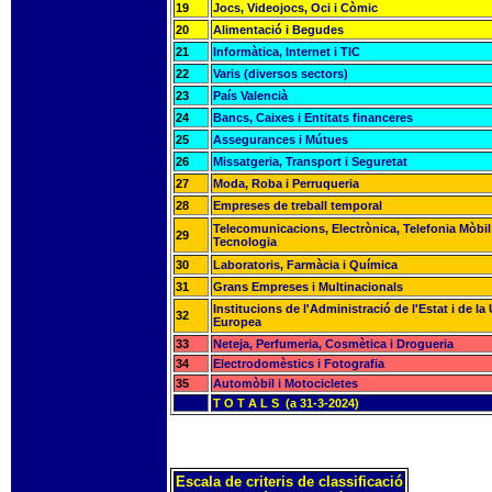
19
Jocs, Videojocs, Oci i Còmic
20
Alimentació i Begudes
21
Informàtica, Internet i TIC
22
Varis (diversos sectors)
23
País Valencià
24
Bancs, Caixes i Entitats financeres
25
Assegurances i Mútues
26
Missatgeria, Transport i Seguretat
27
Moda, Roba i Perruqueria
28
Empreses de treball temporal
Telecomunicacions, Electrònica, Telefonia Mòbil 
29
Tecnologia
30
Laboratoris, Farmàcia i Química
31
Grans Empreses i Multinacionals
Institucions de l'Administració de l'Estat i de la
32
Europea
33
Neteja, Perfumeria, Cosmètica i Drogueria
34
Electrodomèstics i Fotografia
35
Automòbil i Motocicletes
T O T A L S (a 31-3-2024)
Escala de criteris de classificació