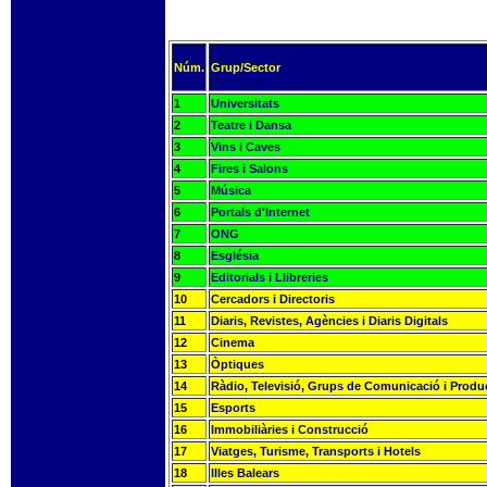
Núm.
Grup/Sector
1
Universitats
2
Teatre i Dansa
3
Vins i Caves
4
Fires i Salons
5
Música
6
Portals d'Internet
7
ONG
8
Església
9
Editorials i Llibreries
10
Cercadors i Directoris
11
Diaris, Revistes, Agències i Diaris Digitals
12
Cinema
13
Òptiques
14
Ràdio, Televisió, Grups de Comunicació i Produ
15
Esports
16
Immobiliàries i Construcció
17
Viatges, Turisme, Transports i Hotels
18
Illes Balears