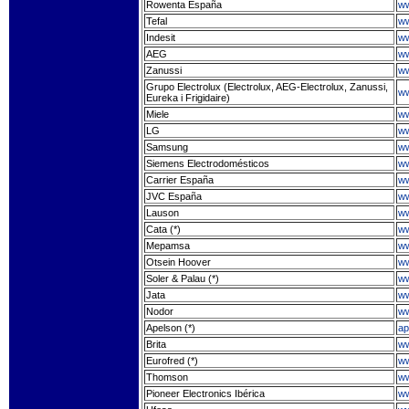
Rowenta España
ww
Tefal
ww
Indesit
ww
AEG
w
Zanussi
ww
Grupo Electrolux (Electrolux, AEG-Electrolux, Zanussi,
ww
Eureka i Frigidaire)
Miele
ww
LG
ww
Samsung
w
Siemens Electrodomésticos
ww
Carrier España
ww
JVC España
ww
Lauson
ww
Cata (*)
ww
Mepamsa
w
Otsein Hoover
ww
Soler & Palau (*)
ww
Jata
ww
Nodor
ww
Apelson (*)
ap
Brita
ww
Eurofred (*)
ww
Thomson
ww
Pioneer Electronics Ibérica
ww