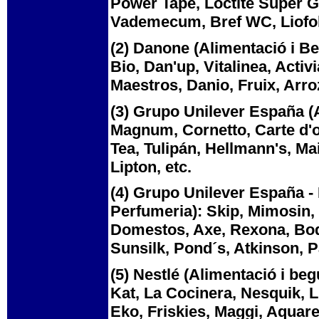
Power Tape, Loctite Super Gl
Vademecum, Bref WC, Liofol,
(2) Danone (Alimentació i Be
Bio, Dan'up, Vitalinea, Acti
Maestros, Danio, Fruix, Arro
(3) Grupo Unilever España (A
Magnum, Cornetto, Carte d'or
Tea, Tulipán, Hellmann's, Ma
Lipton, etc.
(4) Grupo Unilever España - 
Perfumeria): Skip, Mimosin, S
Domestos, Axe, Rexona, Body 
Sunsilk, Pond´s, Atkinson, P
(5) Nestlé (Alimentació i be
Kat, La Cocinera, Nesquik, Li
Eko, Friskies, Maggi, Aquarel