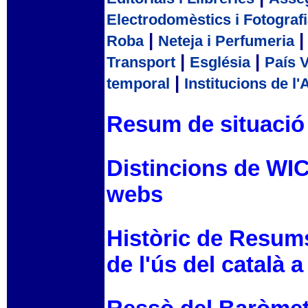
Electrodomèstics i Fotograf
|
Roba
Neteja i Perfumeria
|
|
Transport
Església
País 
|
temporal
Institucions de l'
Resum de situació a
Distincions de WIC
webs
Històric de Resum
de l'ús del català a