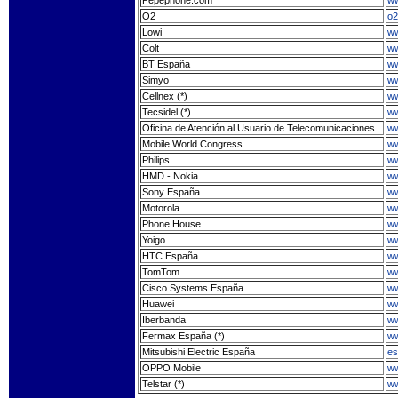
Pepephone.com
w
O2
o2
Lowi
ww
Colt
ww
BT España
ww
Simyo
ww
Cellnex (*)
ww
Tecsidel (*)
ww
Oficina de Atención al Usuario de Telecomunicaciones
ww
Mobile World Congress
ww
Philips
ww
HMD - Nokia
w
Sony España
ww
Motorola
ww
Phone House
ww
Yoigo
ww
HTC España
ww
TomTom
w
Cisco Systems España
ww
Huawei
ww
Iberbanda
ww
Fermax España (*)
ww
Mitsubishi Electric España
es
OPPO Mobile
ww
Telstar (*)
ww