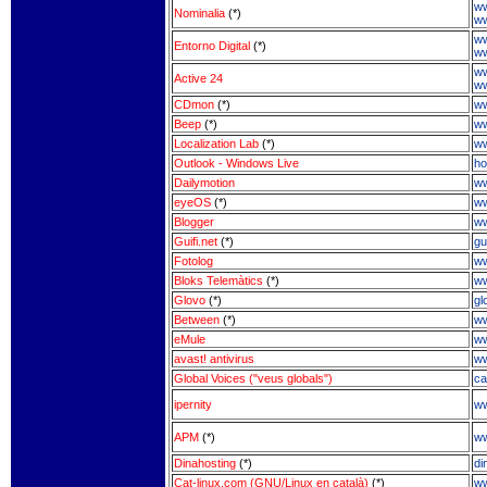
ww
Nominalia
(*)
ww
ww
Entorno Digital
(*)
ww
ww
Active 24
ww
CDmon
(*)
ww
Beep
(*)
ww
Localization Lab
(*)
ww
Outlook - Windows Live
ho
Dailymotion
ww
eyeOS
(*)
ww
Blogger
ww
Guifi.net
(*)
gu
Fotolog
ww
Bloks Telemàtics
(*)
ww
Glovo
(*)
gl
Between
(*)
ww
eMule
ww
avast! antivirus
ww
Global Voices ("veus globals")
ca
ipernity
ww
APM
(*)
w
Dinahosting
(*)
di
Cat-linux.com (GNU/Linux en català)
(*)
ww