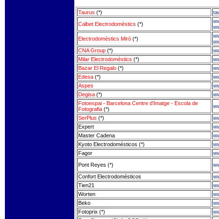
Taurus
(*)
ta
ww
Calbet Electrodomèstics
(*)
ww
ww
Electrodomèstics Miró
(*)
ww
CNA Group
(*)
ww
Milar Electrodomèstics
(*)
ww
Bazar El Regalo
(*)
ww
Edesa
(*)
w
Aspes
ww
Degisa
(*)
ww
Fotoespai - Barcelona Centre d'Imatge - Escola de
ww
Fotografia
(*)
SerPlus
(*)
ww
Expert
ww
Master Cadena
ww
Kyoto Electrodomésticos (*)
ww
Fagor
ww
Pont Reyes (*)
ww
Confort Electrodomésticos
ww
Tien21
ww
Worten
ww
Beko
ww
Fotoprix (*)
ww