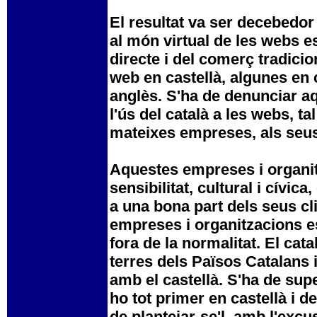
El resultat va ser decebedor 
al món virtual de les webs es
directe i del comerç tradici
web en castellà, algunes en c
anglès. S'ha de denunciar aq
l'ús del català a les webs, t
mateixes empreses, als seus 
Aquestes empreses i organi
sensibilitat, cultural i cívi
a una bona part dels seus cl
empreses i organitzacions est
fora de la normalitat. El cata
terres dels Països Catalans i
amb el castellà. S'ha de super
ho tot primer en castellà i d
de plantejar-se'l, amb l'excu