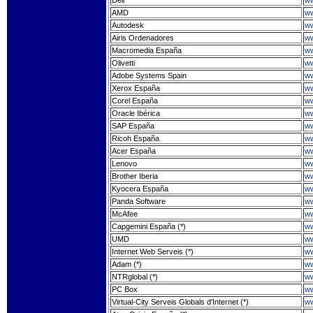
AMD
ww
Autodesk
ww
Airis Ordenadores
ww
Macromedia España
ww
Olivetti
ww
Adobe Systems Spain
ww
Xerox España
ww
Corel España
ww
Oracle Ibérica
ww
SAP España
ww
Ricoh España
ww
Acer España
ww
Lenovo
ww
Brother Iberia
ww
Kyocera España
ww
Panda Software
ww
McAfee
ww
Capgemini España (*)
ww
UMD
w
Internet Web Serveis (*)
ww
Adam (*)
w
NTRglobal (*)
ww
PC Box
ww
Virtual-City Serveis Globals d'Internet (*)
ww