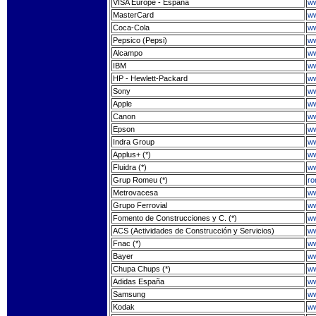
VISA Europe - España
ww
MasterCard
ww
Coca-Cola
ww
Pepsico (Pepsi)
ww
Alcampo
ww
IBM
ww
HP - Hewlett-Packard
ww
Sony
ww
Apple
ww
Canon
ww
Epson
ww
Indra Group
ww
Applus+ (*)
ww
Fluidra (*)
ww
Grup Romeu (*)
r
Metrovacesa
ww
Grupo Ferrovial
ww
Fomento de Construcciones y C. (*)
ww
ACS (Actividades de Construcción y Servicios)
ww
Fnac (*)
ww
Bayer
ww
Chupa Chups (*)
ww
Adidas España
ww
Samsung
w
Kodak
ww