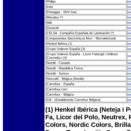
Philips
ww
Intel
ww
Primagas - SHV Gas
ww
Mecalux (*)
ww
Aldi
ww
Duracell
ww
CELSA - Compañía Española de Laminación (*)
ww
Componentes Electrónicos Murr - Murrelektronik
ww
Henkel Ibérica (1)
ww
Grupo Unilever España (3)
ww
Grupo Unilever España - Lever Fabergé i Unilever
ww
Cosmetics (4)
Nestlé - Canadà
ww
Nestlé - República Txeca
ww
Nestlé - Suïssa
ww
Nescafé - Bèlgica (Nestlé)
ww
Carrefour - España
ww
Carrefour.com
ww
Carrefour - Bèlgica
ww
GB - (Establiments Carrefour Bèlgica)
ww
(1) Henkel Ibérica (Neteja i 
Fa, Licor del Polo, Neutrex, 
Colors, Nordic Colors, Brilla