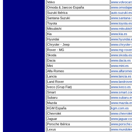
Volvo
www.volvocar
Omoda & Jaecoo España
www.omodajae
Suzuki Ibérica
auto.suzuki.es
Santana-Suzuki
www.santana-
Toyota
www.toyota.es
Mitsubishi
www.mitsubish
Kia
www.kia.es
Hyundai
www.hyundai.
Chrysler - Jeep
www.chrysler-
Rover - MG
www.mg-rover
Skoda
www.skoda.es
Dacia
www.dacia.es
Mini
www.mini.es
Alfa-Romeo
www.alfarome
Lancia
www.lancia.es
Land Rover
www.landrover
Iveco (Grup Fiat)
www.iveco.es
Smart
www.smart.c
Subaru
www.subaru.e
Mazda
www.mazda.e
KGM España
kgm.com.es
Chevrolet
www.chevrolet
Jaguar
www.jaguar.c
Porsche Ibérica
www.porsche.
Lexus
www.mundole