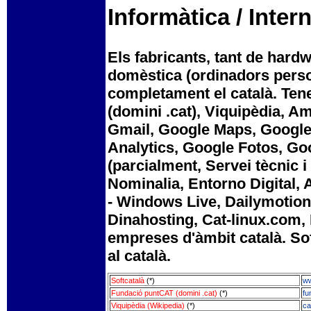
Informàtica / Inter
Els fabricants, tant de hard
domèstica (ordinadors person
completament el català. Ten
(domini .cat), Viquipèdia, A
Gmail, Google Maps, Google
Analytics, Google Fotos, Goo
(parcialment, Servei tècnic 
Nominalia, Entorno Digital, 
- Windows Live, Dailymotion,
Dinahosting, Cat-linux.com, 
empreses d'àmbit català. So
al català.
Softcatalà
(*)
ww
Fundació puntCAT (domini .cat)
(*)
fu
Viquipèdia (Wikipedia)
(*)
ca