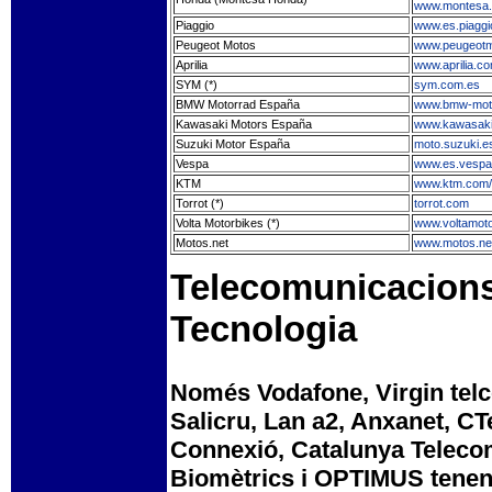
www.montesa
Piaggio
www.es.piagg
Peugeot Motos
www.peugeotm
Aprilia
www.aprilia.c
SYM (*)
sym.com.es
BMW Motorrad España
www.bmw-moto
Kawasaki Motors España
www.kawasaki
Suzuki Motor España
moto.suzuki.e
Vespa
www.es.vesp
KTM
www.ktm.com/
Torrot (*)
torrot.com
Volta Motorbikes (*)
www.voltamot
Motos.net
www.motos.ne
Telecomunicacions /
Tecnologia
Només Vodafone, Virgin telc
Salicru, Lan a2, Anxanet, C
Connexió, Catalunya Teleco
Biomètrics i OPTIMUS tenen 