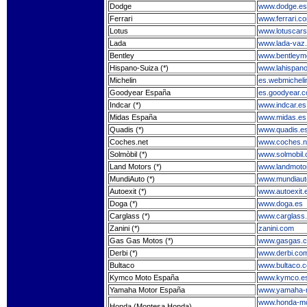
Dodge
www.dodge.es
Ferrari
www.ferrari.c
Lotus
www.lotuscar
Lada
www.lada-vaz
Bentley
www.bentleym
Hispano-Suiza (*)
www.lahispan
Michelin
es.webmicheli
Goodyear España
es.goodyear.
Indcar (*)
www.indcar.es
Midas España
www.midas.es
Quadis (*)
www.quadis.e
Coches.net
www.coches.n
Solmòbil (*)
www.solmobil
Land Motors (*)
www.landmoto
MundiAuto (*)
www.mundiaut
Autoexit (*)
www.autoexit.
Doga (*)
www.doga.es
Carglass (*)
www.carglass
Zanini (*)
zanini.com
Gas Gas Motos (*)
www.gasgas.c
Derbi (*)
www.derbi.co
Bultaco
www.bultaco.
Kymco Moto España
www.kymco.e
Yamaha Motor España
www.yamaha-m
www.honda-mo
Honda (Montesa Honda)