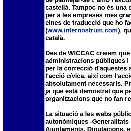
castellà. Tampoc no és una e
per a les empreses més grans
eines de traducció que ho f
(
www.internostrum.com
), q
català.
Des de WICCAC creiem que ca
administracions públiques i
per la correcció d'aquestes a
l'acció cívica, així com l'acc
absolutament necessaris. Pr
ja que està demostrat que pe
organitzacions que no fan re
La situació a les webs públ
autonòmiques -Generalitats 
Ajuntaments, Diputacions, etc