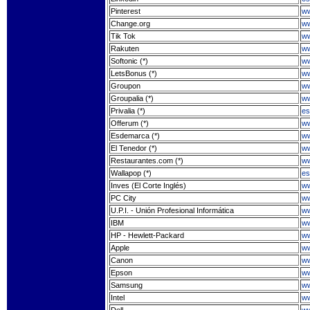
Pinterest
ww
Change.org
ww
Tik Tok
ww
Rakuten
ww
Softonic (*)
ww
LetsBonus (*)
ww
Groupon
ww
Groupalia (*)
ww
Privalia (*)
es
Offerum (*)
ww
Esdemarca (*)
w
El Tenedor (*)
ww
Restaurantes.com (*)
ww
Wallapop (*)
es
Inves (El Corte Inglés)
ww
PC City
ww
U.P.I. - Unión Profesional Informática
ww
IBM
ww
HP - Hewlett-Packard
ww
Apple
ww
Canon
ww
Epson
ww
Samsung
w
Intel
ww
Dell
ww