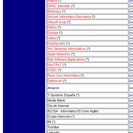
Inàtica
(*)
ww
DRAC telemàtic
(*)
ww
Websays
(*)
w
Serveis Informàtics Barcelona
(*)
ww
Infoself Grup
(*)
ww
Flinkin
(*)
ww
Eutopia
(*)
eu
Ubika
(*)
ww
DataSystem
(*)
ww
Yes Sistemas Informáticos
(*)
ww
Spain Networks
(*)
ww
Bab Software Applications
(*)
ww
NexTReT
(*)
ww
ODEC
(*)
ww
Pista Cero Informàtica
(*)
ww
Deliverum
(*)
ww
Amazon
w
T-Systems España (*)
ww
Media Markt
ww
Día de Internet
ww
IECISA - Informática El Corte Inglés
ww
Grupo Intercom (*)
ww
Bit (*)
ww
Toshiba
ww
Linkedin
es