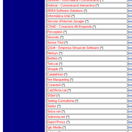
Indesai - Comunicació interactiva
(*)
ww
AREA Software Solutions
(*)
ww
Informàtica Unió
(*)
ww
Serveis d'Internet Javajan
(*)
ww
CRAE - Creacions Alt Empordà
(*)
ww
Perception
(*)
ww
Neurotic
(*)
ww
Sense Títol
(*)
ww
QSoft - Empresa Virtual de Software
(*)
ww
Nietsys
(*)
ww
BeWeb
(*)
ww
Twit.cat
(*)
tw
Simpple
(*)
ww
CatalaHost
(*)
ww
Net Marqueting
(*)
ww
Creavisió
(*)
ww
CatOferta.cat
(*)
ww
SISinf
(*)
ww
Setting Consultoria
(*)
ww
Seidor
(*)
ww
Setze.net
(*)
se
Sobrevia.net
(*)
ww
Data'n'Press
(*)
da
Iglu Media
(*)
ww