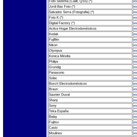
Foto Sistema (Cialit, QSS) (*)
ww
Jordi Bas Foto (*)
ww
Salvador Serra (Fotografia) (*)
ww
Foto K (*)
ww
Digital Factory (*)
ww
Activa Hogar Electrodomésticos
ww
Kodak
ww
Fujifilm
ww
Nikon
ww
Olympus
ww
Konica Minolta
ww
Philips
ww
Grundig
ww
Panasonic
ww
Solac
ww
Bosch Electrodomésticos
ww
Braun
ww
Saunier Duval
ww
Sharp
ww
Sony
ww
Teka España
ww
Balay
ww
Fujitsu
ww
Casio
ww
Moulinex
ww