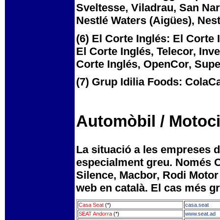
Sveltesse, Viladrau, San Narc
Nestlé Waters (Aigües), Nest
(6) El Corte Inglés: El Corte
El Corte Inglés, Telecor, Inv
Corte Inglés, OpenCor, Super
(7) Grup Idilia Foods: ColaCa
Automòbil / Motoci
La situació a les empreses d
especialment greu. Només C
Silence, Macbor, Rodi Motor
web en català. El cas més gre
Casa Seat
(*)
casa.seat
SEAT Andorra
(*)
www.seat.ad