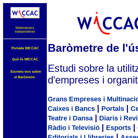
Webmàsters
Independents
Baròmetre de l'ús
Portada WICCAC
Què és WICCAC
Estudi sobre la utili
Escriviu-nos sobre
d'empreses i organi
el Baròmetre
Grans Empreses i Multinaci
|
|
Caixes i Bancs
Portals
Ce
|
Teatre i Dansa
Diaris i Rev
|
|
Ràdio i Televisió
Esports
|
Editorials i Llibreries
Asse