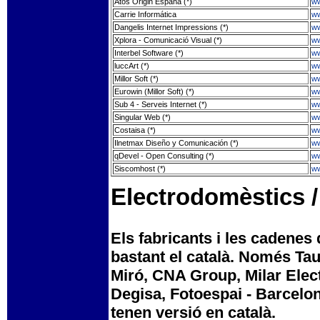
Atos Origin España (*)
ww
Carrie Informática
ww
Dangelis Internet Impressions (*)
ww
Xplora - Comunicació Visual (*)
ww
Interbel Software (*)
ww
luccArt (*)
ww
Millor Soft (*)
ww
Eurowin (Millor Soft) (*)
ww
Sub 4 - Serveis Internet (*)
w
Singular Web (*)
ww
Costaisa (*)
ww
Ilnetmax Diseño y Comunicación (*)
ww
qDevel - Open Consulting (*)
ww
Siscomhost (*)
ww
Electrodomèstics /
Els fabricants i les cadenes
bastant el català. Només Ta
Miró, CNA Group, Milar Elec
Degisa, Fotoespai - Barcelon
tenen versió en català.