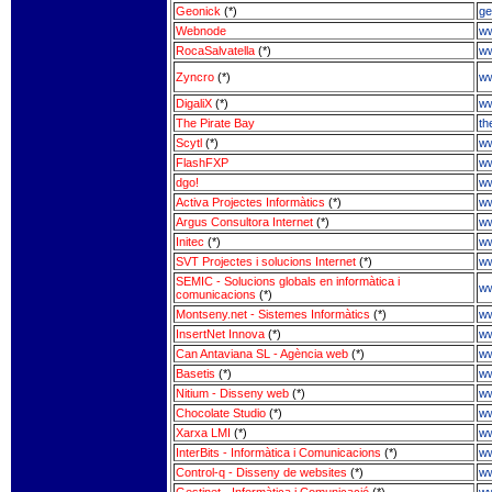
Geonick
(*)
ge
Webnode
ww
RocaSalvatella
(*)
ww
Zyncro
(*)
ww
DigaliX
(*)
ww
The Pirate Bay
th
Scytl
(*)
ww
FlashFXP
ww
dgo!
w
Activa Projectes Informàtics
(*)
ww
Argus Consultora Internet
(*)
ww
Initec
(*)
ww
SVT Projectes i solucions Internet
(*)
ww
SEMIC - Solucions globals en informàtica i
ww
comunicacions
(*)
Montseny.net - Sistemes Informàtics
(*)
ww
InsertNet Innova
(*)
ww
Can Antaviana SL - Agència web
(*)
ww
Basetis
(*)
ww
Nitium - Disseny web
(*)
ww
Chocolate Studio
(*)
ww
Xarxa LMI
(*)
ww
InterBits - Informàtica i Comunicacions
(*)
ww
Control-q - Disseny de websites
(*)
ww
Gestinet - Informàtica i Comunicació
(*)
ww