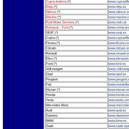
Cupra Andorra
(*)
www.cupraoffic
Rieju
(*)
www.rieju.es
Silence
(*)
www.silence.e
Macbor
(*)
www.macbor.
Rodi Motor Services
(*)
www.rodi.cat
Romacar - Ford
(*)
www.romacara
SEAT (*)
www.seat.es
Cupra (*)
www.cupraoffic
Ficosa (*)
www.ficosa.c
Citroën
www.citroen.e
Renault
www.renault.e
Ebro (*)
www.ebroauto
Ford (*)
www.ford.es
Volkswagen
www.volkswag
Opel
www.opel.es
Peugeot
www.peugeot.
Fiat
www.mundofia
Nissan (*)
www.nissan.e
Honda
www.honda.es
Tesla
www.tesla.co
Mercedes-Benz
www.mercedes
Audi
www.audi.es
Daewoo
www.daewoomo
BMW
www.bmw.es
Saab
www.saab-spa