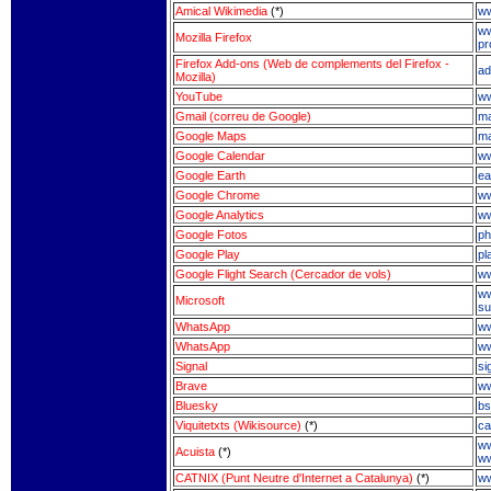
Amical Wikimedia
(*)
ww
ww
Mozilla Firefox
pr
Firefox Add-ons (Web de complements del Firefox -
ad
Mozilla)
YouTube
ww
Gmail (correu de Google)
ma
Google Maps
ma
Google Calendar
ww
Google Earth
ea
Google Chrome
ww
Google Analytics
ww
Google Fotos
ph
Google Play
pl
Google Flight Search (Cercador de vols)
ww
ww
Microsoft
su
WhatsApp
w
WhatsApp
w
Signal
si
Brave
ww
Bluesky
bs
Viquitetxts (Wikisource)
(*)
ca
ww
Acuista
(*)
ww
CATNIX (Punt Neutre d'Internet a Catalunya)
(*)
ww