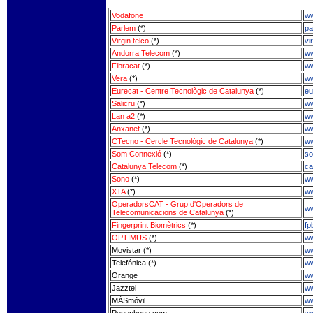
Vodafone
ww
Parlem
(*)
pa
Virgin telco
(*)
vi
Andorra Telecom
(*)
ww
Fibracat
(*)
ww
Vera
(*)
ww
Eurecat - Centre Tecnològic de Catalunya
(*)
eu
Salicru
(*)
ww
Lan a2
(*)
ww
Anxanet
(*)
ww
CTecno - Cercle Tecnològic de Catalunya
(*)
ww
Som Connexió
(*)
so
Catalunya Telecom
(*)
ca
Sono
(*)
ww
XTA
(*)
ww
OperadorsCAT - Grup d'Operadors de
ww
Telecomunicacions de Catalunya
(*)
Fingerprint Biomètrics
(*)
fp
OPTIMUS
(*)
ww
Movistar (*)
ww
Telefónica (*)
ww
Orange
ww
Jazztel
ww
MÁSmóvil
ww