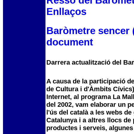
Ressò del Baròmetre
Enllaços
Baròmetre sencer (
document
Darrera actualització del Bar
A causa de la participació
de Cultura i d'Àmbits Cívics)
Internet, al programa La Ma
del 2002, vam elaborar un pet
l'ús del català a les webs d
Catalunya i a altres llocs de
productes i serveis, algunes