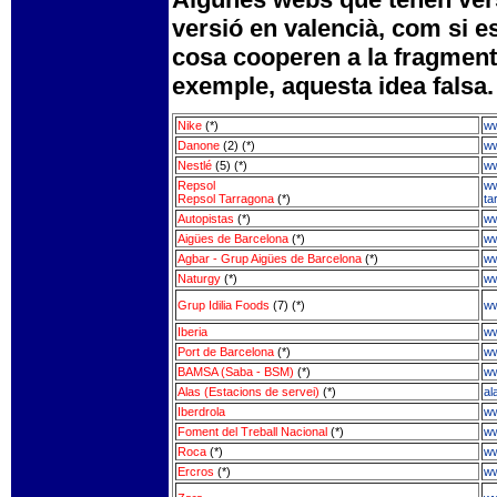
versió en valencià, com si e
cosa cooperen a la fragmenta
exemple, aquesta idea falsa.
Nike
(*)
ww
Danone
(2) (*)
ww
Nestlé
(5) (*)
ww
Repsol
ww
Repsol Tarragona
(*)
ta
Autopistas
(*)
ww
Aigües de Barcelona
(*)
ww
Agbar - Grup Aigües de Barcelona
(*)
ww
Naturgy
(*)
ww
Grup Idilia Foods
(7) (*)
ww
Iberia
ww
Port de Barcelona
(*)
ww
BAMSA (Saba - BSM)
(*)
ww
Alas (Estacions de servei)
(*)
al
Iberdrola
ww
Foment del Treball Nacional
(*)
ww
Roca
(*)
ww
Ercros
(*)
ww