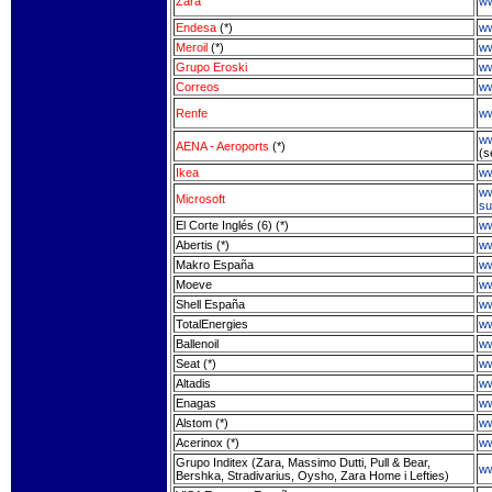
Zara
ww
Endesa
(*)
w
Meroil
(*)
ww
Grupo Eroski
ww
Correos
ww
Renfe
ww
ww
AENA - Aeroports
(*)
(s
Ikea
ww
ww
Microsoft
su
El Corte Inglés (6) (*)
ww
Abertis (*)
ww
Makro España
ww
Moeve
w
Shell España
ww
TotalEnergies
ww
Ballenoil
ww
Seat (*)
ww
Altadis
ww
Enagas
w
Alstom (*)
ww
Acerinox (*)
ww
Grupo Inditex (Zara, Massimo Dutti, Pull & Bear,
ww
Bershka, Stradivarius, Oysho, Zara Home i Lefties)