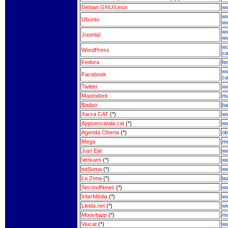
Debian GNU/Linux
ww
ww
Ubuntu
ww
ww
Joomla!
ww
wo
WordPress
ca
Fedora
fe
ww
Facebook
ca
Twitter
ww
Mastodont
ma
Badoo
ba
Xarxa CAT
(*)
ww
Appsencatalà.cat
(*)
ww
Agenda Oberta
(*)
ob
Mega
me
Just Eat
ww
Verkami
(*)
ww
totSuma
(*)
ww
La Zona
(*)
la
SecondNews
(*)
ww
InterMèdia
(*)
ww
Lleida.net
(*)
ww
Moovitapp
(*)
mo
Viucat
(*)
ww