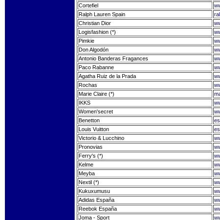
Cortefiel
ww
Ralph Lauren Spain
ra
Christian Dior
ww
Logisfashion (*)
ww
Pimkie
ww
Don Algodón
ww
Antonio Banderas Fragances
ww
Paco Rabanne
ww
Agatha Ruiz de la Prada
ww
Rochas
ww
Marie Claire (*)
ma
IKKS
ww
Women'secret
w
Benetton
es
Louis Vuitton
es
Victorio & Lucchino
ww
Pronovias
ww
Ferry's (*)
ww
Kelme
w
Meyba
w
Nextil (*)
ww
Kukuxumusu
w
Adidas España
ww
Reebok España
ww
Joma - Sport
ww