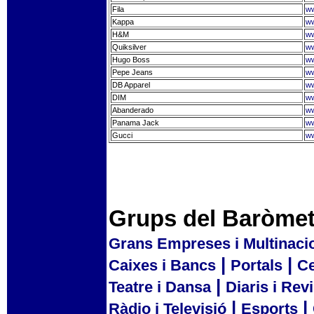
Fila
ww
Kappa
ww
H&M
ww
Quiksilver
ww
Hugo Boss
w
Pepe Jeans
ww
DB Apparel
ww
DIM
ww
Abanderado
ww
Panama Jack
ww
Gucci
ww
Grups del Baròmet
Grans Empreses i Multinaci
|
|
Caixes i Bancs
Portals
Ce
|
Teatre i Dansa
Diaris i Rev
|
|
Ràdio i Televisió
Esports