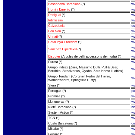
Bossanova Barcelona
(*)
ww
Homini Emerito
(*)
ww
Desigual
(*)
ww
Intimissimi
ww
Calzedonia
es
Pou Nou
(*)
w
Unnati
(*)
ww
Catalunya Freedom
(*)
ww
ww
Sanchez Hipertextil
(*)
ww
Biscuter
(Articles de pell i accessoris de moda) (*)
ww
Furest (*)
ww
Grupo Inditex (Zara, Massimo Dutti, Pull & Bear,
ww
Bershka, Stradivarius, Oysho, Zara Home i Lefties)
Grupo Tendam (Cortefiel, Pedro del Hierro,
ww
Women'secret, Springfield i Fifty)
Sfera (*)
ww
Pertegaz (*)
pe
Promise (*)
ww
Llongueras (*)
ww
Nicté Barcelona (*)
ni
System Action (*)
ww
TCN (*)
ww
Custo Barcelona (*)
cu
Misako (*)
w
Guitare (*)
ww