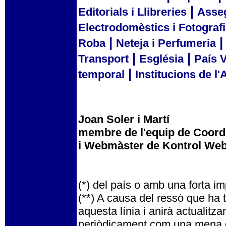
|
Editorials i Llibreries
Asse
Electrodomèstics i Fotograf
|
Roba
Neteja i Perfumeria
|
|
Transport
Església
País 
|
temporal
Institucions de l'
Joan Soler i Martí
membre de l'equip de Coo
i Webmàster de Kontrol We
(*) del país o amb una forta im
(**) A causa del ressò que ha 
aquesta línia i anirà actualitza
periòdicament com una mena de