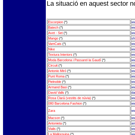
La situació en aquest sector n
Escorpion
(*)
ww
Batech
(*)
ww
Avet - Set
(*)
ww
Mango
(*)
sh
VamCats
(*)
ww
Nike
ww
Textura Interiors
(*)
ww
Moda Barcelona i Passarel·la Gaudí
(*)
ww
Circuit
(*)
ww
Antonio Miró
(*)
ww
Punt Roma
(*)
ww
Pielnoble
(*)
ww
Armand Basi
(*)
ww
David Valls
(*)
da
Rosa Clará (vestits de núvia)
(*)
ww
080 Barcelona Fashion
(*)
ww
Zara
ww
Macson
(*)
w
Antonieta
(*)
an
Vialis
(*)
ww
La Mallorquina
(*)
ww