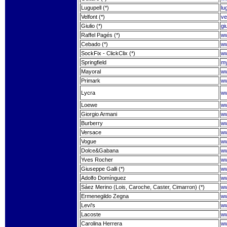
Lugupell (*)
lu
Velfont (*)
ve
Giulio (*)
gi
Raffel Pagés (*)
ww
Cebado (*)
ww
SockFix - ClickClix (*)
ww
Springfield
my
Mayoral
ww
Primark
ww
Lycra
ww
Loewe
ww
Giorgio Armani
ww
Burberry
ww
Versace
ww
Vogue
ww
Dolce&Gabana
ww
Yves Rocher
ww
Giuseppe Galli (*)
ww
Adolfo Domínguez
ww
Sáez Merino (Lois, Caroche, Caster, Cimarron) (*)
ww
Ermenegildo Zegna
ww
Levi's
ww
Lacoste
ww
Carolina Herrera
ww