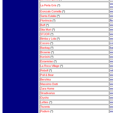
ww
La Perla Gris
(*)
ww
Gonzalo Comella
(*)
ww
Santa Eulalia
(*)
ww
Florència
(*)
fl
Buff
(*)
ww
Sita Murt
(*)
ww
STJOR
(*)
ww
Bimba y Lola
(*)
ww
Cocoro
(*)
co
Baobag
(*)
ba
Brownie
(*)
ww
Koröshi
(*)
ww
Estanislao
(*)
ww
La Roca Village
(*)
ww
Rebolf
(*)
re
Pull & Bear
ww
Bershka
ww
Massimo Dutti
ww
Zara Home
ww
Stradivarius
ww
Oysho
ww
Lefties
(*)
ww
Tezenis
ww
Podivm
(*)
ww