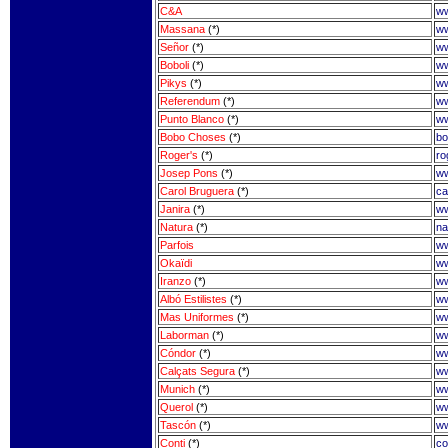
C&A
ww
Massana
(*)
w
Señor
(*)
ww
Boboli
(*)
ww
Pikys
(*)
ww
Referendum
(*)
ww
Punto Blanco
(*)
ww
Bobo Choses
(*)
bo
Roger's
(*)
ro
Josep Pons
(*)
ww
Carol Bruguera
(*)
ca
Janira
(*)
ww
Natura
(*)
na
Parfois
ww
Okaïdi
ww
Iranzo
(*)
ww
Albó Estilistes
(*)
ww
Mas Uniformes
(*)
ww
Laborman
(*)
ww
Cóndor
(*)
ww
Calçats Segura
(*)
ww
Munich
(*)
ww
Querol
(*)
ww
Tascón
(*)
ww
Conti
(*)
co