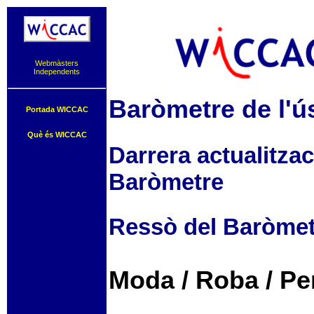
Webmàsters
Independents
Baròmetre de l'ús
Portada WICCAC
Què és WICCAC
Darrera actualitzac
Baròmetre
Ressò del Baròmetr
Moda / Roba / Pe