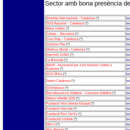
Sector amb bona presència del
Amnistia Internacional – Catalunya
(*)
ww
SOS Racisme – Catalunya
(*)
ww
Mans Unides
(*)
ww
Càritas – Barcelona
(*)
ww
Creu Roja – Catalunya
(*)
ww
Justícia i Pau
(*)
ww
Medicus Mundi – Catalunya
(*)
ww
Intermón Oxfam
(*)
ww
La Bressola
(*)
ww
ANUE - Associació per a les Nacions Unides a
ww
Espanya
(*)
an
SOS Àfrica
(*)
ww
Setem Catalunya
(*)
ww
Greenpeace
(*)
ww
Barcelona Acció Solidaria - Caravana Solidària
(*)
ww
Aldees Infantils SOS
(*)
ww
Fundació Vicki Sherpa Eduqual
(*)
ww
Fundació Intervida
(*)
ww
Fundació Pere Tarrés
(*)
ww
Fundación Umbele
(*)
ww
Món-3
(*)
ww
Mas Albornà
(*)
ma