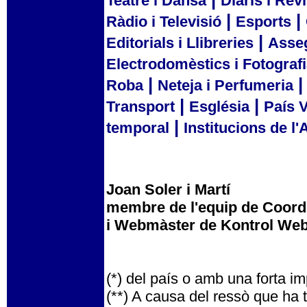
Teatre i Dansa
Diaris i Rev
|
|
Ràdio i Televisió
Esports
|
Editorials i Llibreries
Asse
Electrodomèstics i Fotograf
|
Roba
Neteja i Perfumeria
|
|
Transport
Església
País 
|
temporal
Institucions de l'
Joan Soler i Martí
membre de l'equip de Coo
i Webmàster de Kontrol We
(*) del país o amb una forta im
(**) A causa del ressò que ha 