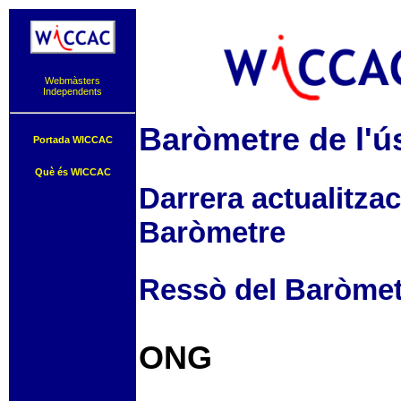
Webmàsters
Independents
Baròmetre de l'ús
Portada WICCAC
Què és WICCAC
Darrera actualitzac
Baròmetre
Ressò del Baròmetr
ONG