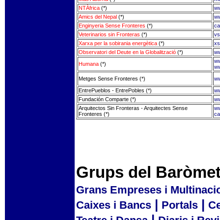
NTÀfrica
(*)
ww
Amics del Nepal
(*)
ww
Enginyeria Sense Fronteres
(*)
ca
Veterinarios sin Fronteras
(*)
vs
Xarxa per la sobirania energètica
(*)
xs
Observatori del Deute en la Globalització
(*)
ww
ww
Humana
(*)
ww
Metges Sense Fronteres (*)
ww
EntrePueblos - EntrePobles (*)
ww
Fundación Comparte (*)
ww
Arquitectos Sin Fronteras - Arquitectes Sense
ww
Fronteres (*)
ca
Grups del Baròmet
Grans Empreses i Multinaci
|
|
Caixes i Bancs
Portals
Ce
|