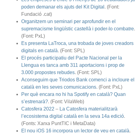
poden demanar els ajuts del Kit Digital
. (Font:
Fundació .cat)
Organitzem un seminari per aprofundir en el
supremacisme lingüístic castellà i poder-lo combatre
.
(Font: PxL)
Es presenta LaTroca, una trobada de joves creadors
digitals en català
. (Font: SPL)
El procés participatiu del Pacte Nacional per la
Llengua es tanca amb 311 aportacions i prop de
3.000 propostes rebudes
. (Font: SPL)
Aconseguim que Triodos Bank comenci a incloure el
català en les seves comunicacions
. (Font: PxL)
Per què encara no hi ha Spotify en català? Quan
s’estrenarà?
. (Font: VilaWeb)
Catosfera 2022
–
La Catosfera materialitzarà
l’ecosistema digital català en la seva 14a edició
.
(Fonts: Xarxa PuntTIC i MetaData)
El nou iOS 16 incorpora un lector de veu en català
.