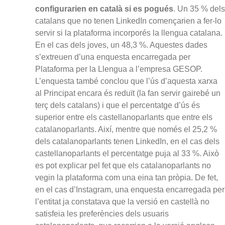
configurarien en català si es pogués
. Un 35 % dels
catalans que no tenen LinkedIn començarien a fer-lo
servir si la plataforma incorporés la llengua catalana.
En el cas dels joves, un 48,3 %. Aquestes dades
s’extreuen d’una enquesta encarregada per
Plataforma per la Llengua a l’empresa GESOP.
L’enquesta també conclou que l’ús d’aquesta xarxa
al Principat encara és reduït (la fan servir gairebé un
terç dels catalans) i que el percentatge d’ús és
superior entre els castellanoparlants que entre els
catalanoparlants. Així, mentre que només el 25,2 %
dels catalanoparlants tenen LinkedIn, en el cas dels
castellanoparlants el percentatge puja al 33 %. Això
es pot explicar pel fet que els catalanoparlants no
vegin la plataforma com una eina tan pròpia. De fet,
en el cas d’Instagram, una enquesta encarregada per
l’entitat ja constatava que la versió en castellà no
satisfeia les preferències dels usuaris