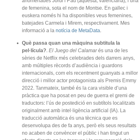
anomenades Jordi i Pau (aquesta, valenciana), i una
de femenina, sota el nom de Montse. En gallec i
euskera només hi ha disponibles veus femenines,
batejades Carmela i Mirem, respectivament. Mes
informació a la
notícia de MetaData
.
Què passa quan una màquina subtitula la
pel·lícula?
.
El Juego del Calamar
és una de les
sèries de Netflix més celebrades dels darrers anys,
amb múltiples rècords d’audiència i guardons
internacionals, com els recentment guanyats a millor
direcció i millor actor protagonista als Premis Emmy
2022. Tanmateix, també és la cara visible d’una
pràctica que ha posat en peu de guerra el gremi de
traductors: l’ús de postedició en subtítols localitzats
originalment amb intel·ligència artificial (IA). La
traducció automàtica és una tècnica que es
desenvolupa des de fa anys, però els seus resultats
no acaben de convèncer el públic i han tingut un