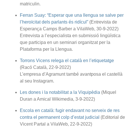
matriculin.
Ferran Suay: “Esperar que una llengua se salve per
l’heroïcitat dels parlants és ridícul”
(Entrevista de
Esperança Camps Barber a VilaWeb, 30-9-2022)
Entrevista a l’especialista en submissió lingüística
que participa en un seminari organitzat per la
Plataforma per la Llengua.
Torrons Vicens relega el català en l’etiquetatge
(Racó Català, 22-9-2022)
L’empresa d’Agramunt també avantposa el castellà
al seu Instagram.
Les dones i la notabilitat a la Viquipèdia
(Miquel
Duran a Amical Wikimedia, 3-9-2022)
Escola en català: fugir endavant no serveix de res
contra el permanent colp d’estat judicial
(Editorial de
Vicent Partal a VilaWeb, 22-9-2022)