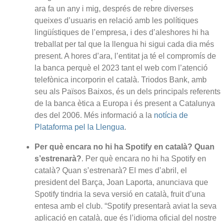
ara fa un any i mig, després de rebre diverses
queixes d’usuaris en relació amb les polítiques
lingüístiques de l’empresa, i des d’aleshores hi ha
treballat per tal que la llengua hi sigui cada dia més
present. A hores d’ara, l’entitat ja té el compromís de
la banca perquè el 2023 tant el web com l’atenció
telefònica incorporin el català. Triodos Bank, amb
seu als Països Baixos, és un dels principals referents
de la banca ètica a Europa i és present a Catalunya
des del 2006. Més informació a la
notícia de
Plataforma pel la Llengua
.
Per què encara no hi ha Spotify en català? Quan
s’estrenarà?
. Per què encara no hi ha Spotify en
català? Quan s’estrenarà? El mes d’abril, el
president del Barça, Joan Laporta, anunciava que
Spotify tindria la seva versió en català, fruit d’una
entesa amb el club. “Spotify presentarà aviat la seva
aplicació en català, que és l’idioma oficial del nostre