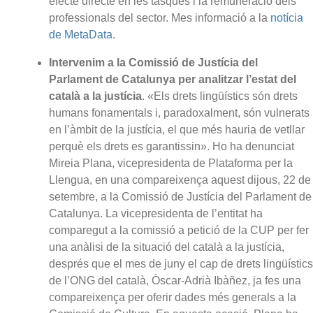
efecte directe en les tasques i la remuneració dels
professionals del sector. Mes informació a la
notícia
de MetaData
.
Intervenim a la Comissió de Justícia del
Parlament de Catalunya per analitzar l’estat del
català a la justícia
. «Els drets lingüístics són drets
humans fonamentals i, paradoxalment, són vulnerats
en l’àmbit de la justícia, el que més hauria de vetllar
perquè els drets es garantissin». Ho ha denunciat
Mireia Plana, vicepresidenta de Plataforma per la
Llengua, en una compareixença aquest dijous, 22 de
setembre, a la Comissió de Justícia del Parlament de
Catalunya. La vicepresidenta de l’entitat ha
comparegut a la comissió a petició de la CUP per fer
una anàlisi de la situació del català a la justícia,
després que el mes de juny el cap de drets lingüístics
de l’ONG del català, Òscar-Adrià Ibàñez, ja fes una
compareixença per oferir dades més generals a la