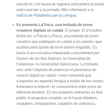
assistir-hi, s’hi haurà de registrar prèviament al portal
web creat per a la jornada. Més informació a la
notícia de Plataforma pel la Llengua
.
Es presenta LaTroca, una trobada de joves
creadors digitals en català
. El proper 15 d’octubre
tindrà lloc a Palma LaTroca, una trobada de joves
creadors que publiquen en català a les xarxes i que
acollirà participants de tot el domini lingüístic. Es
tracta d’una iniciativa impulsada conjuntament pel
Govern de les Illes Balears, la Generalitat de
Catalunya i la Generalitat Valenciana. La trobada
neix amb l’objectiu de potenciar el panorama de
creació digital en català i crear comunitat que
s’expressi en aquesta llengua a través de les xarxes,
fomentant la relació i el coneixement entre joves de
diferents territoris. En les properes setmanes es farà
públic el programa complet, on hi haurà tiktokers,
youtubers, instagramers, jugadors de videojocs,