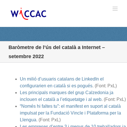
Skip
to
content
Baròmetre de l’ús del català a Internet –
setembre 2022
Un milió d’usuaris catalans de LinkedIn el
configurarien en català si es pogués
. (Font: PxL)
Les principals marques del grup Calzedonia ja
inclouen el català a l’etiquetatge i al web
. (Font: PxL)
“Només hi faltes tu”: el manifest en suport al català
impulsat per la Fundació Vincle i Plataforma per la
Llengua
. (Font: PxL)
Les empreses d’entre 3 i menys de 10 treballadors ja