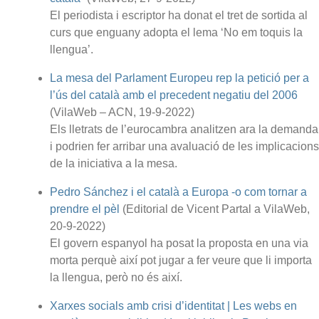
El periodista i escriptor ha donat el tret de sortida al
curs que enguany adopta el lema ‘No em toquis la
llengua’.
La mesa del Parlament Europeu rep la petició per a
l’ús del català amb el precedent negatiu del 2006
(VilaWeb – ACN, 19-9-2022)
Els lletrats de l’eurocambra analitzen ara la demanda
i podrien fer arribar una avaluació de les implicacions
de la iniciativa a la mesa.
Pedro Sánchez i el català a Europa -o com tornar a
prendre el pèl
(Editorial de Vicent Partal a VilaWeb,
20-9-2022)
El govern espanyol ha posat la proposta en una via
morta perquè així pot jugar a fer veure que li importa
la llengua, però no és així.
Xarxes socials amb crisi d’identitat | Les webs en