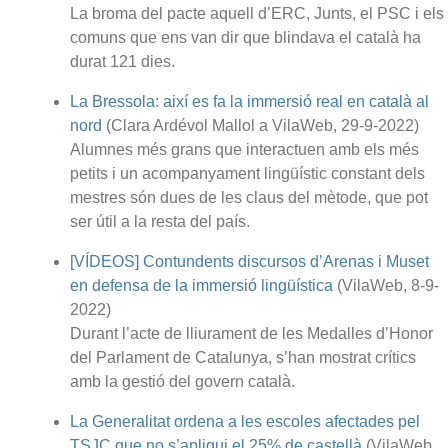
La broma del pacte aquell d’ERC, Junts, el PSC i els
comuns que ens van dir que blindava el català ha
durat 121 dies.
La Bressola: així es fa la immersió real en català al
nord
(Clara Ardévol Mallol a VilaWeb, 29-9-2022)
Alumnes més grans que interactuen amb els més
petits i un acompanyament lingüístic constant dels
mestres són dues de les claus del mètode, que pot
ser útil a la resta del país.
[VÍDEOS] Contundents discursos d’Arenas i Muset
en defensa de la immersió lingüística
(VilaWeb, 8-9-
2022)
Durant l’acte de lliurament de les Medalles d’Honor
del Parlament de Catalunya, s’han mostrat crítics
amb la gestió del govern català.
La Generalitat ordena a les escoles afectades pel
TSJC que no s’apliqui el 25% de castellà
(VilaWeb,