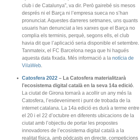
club i de Catalunya”, va dir. Però gairebé sis mesos
després ni el Barça ni l’empresa sueca no s’han
pronunciat. Aquestes darreres setmanes, uns quants
usuaris han denunciat a les xarxes que el Barça no
complia els terminis, perquè, segons ells, el club
havia dit que l’aplicació seria disponible el setembre.
Tanmateix, el FC Barcelona nega que hi hagués
aquesta data fixada. Més informació a la
notícia de
VilaWeb
.
Catosfera 2022
– La Catosfera materialitzarà
l’ecosistema digital català en la seva 14a edició
.
La ciutat de Girona tornarà a acollir un any més la
Catosfera, l’esdeveniment i punt de trobada de la
internet catalana. La 14a edició es durà a terme entre
el 20 i el 22 d’octubre en diferents ubicacions de la
ciutat amb l’objectiu de portar les propostes
innovadores de l’ecosistema digital català a la
realitat física, amb pòdcasts en directe, competicions