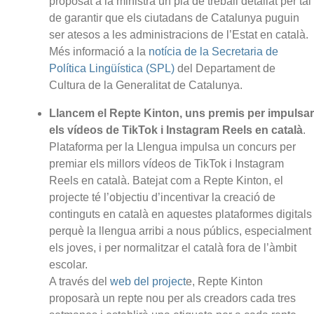
proposat a la ministra un pla de treball detallat per tal
de garantir que els ciutadans de Catalunya puguin
ser atesos a les administracions de l’Estat en català.
Més informació a la
notícia de la Secretaria de
Política Lingüística (SPL)
del Departament de
Cultura de la Generalitat de Catalunya.
Llancem el Repte Kinton, uns premis per impulsar
els vídeos de TikTok i Instagram Reels en català
.
Plataforma per la Llengua impulsa un concurs per
premiar els millors vídeos de TikTok i Instagram
Reels en català. Batejat com a Repte Kinton, el
projecte té l’objectiu d’incentivar la creació de
continguts en català en aquestes plataformes digitals
perquè la llengua arribi a nous públics, especialment
els joves, i per normalitzar el català fora de l’àmbit
escolar.
A través del
web del project
e, Repte Kinton
proposarà un repte nou per als creadors cada tres