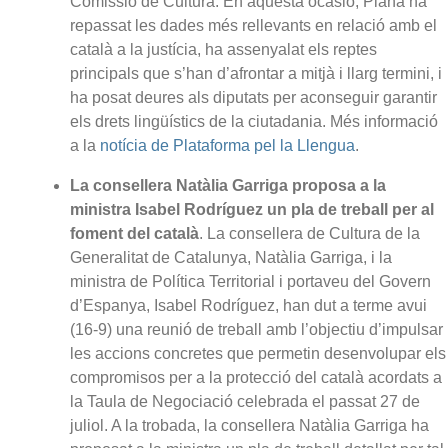
Comissió de Cultura. En aquesta ocasió, Plana ha
repassat les dades més rellevants en relació amb el
català a la justícia, ha assenyalat els reptes
principals que s’han d’afrontar a mitjà i llarg termini, i
ha posat deures als diputats per aconseguir garantir
els drets lingüístics de la ciutadania. Més informació
a la
notícia de Plataforma pel la Llengua
.
La consellera Natàlia Garriga proposa a la
ministra Isabel Rodríguez un pla de treball per al
foment del català
. La consellera de Cultura de la
Generalitat de Catalunya, Natàlia Garriga, i la
ministra de Política Territorial i portaveu del Govern
d’Espanya, Isabel Rodríguez, han dut a terme avui
(16-9) una reunió de treball amb l’objectiu d’impulsar
les accions concretes que permetin desenvolupar els
compromisos per a la protecció del català acordats a
la Taula de Negociació celebrada el passat 27 de
juliol. A la trobada, la consellera Natàlia Garriga ha