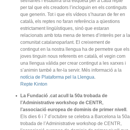
setmanes i establirà una etiqueta per a cada repte
per tal que els creadors l’incloguin en els continguts
que generin. Tot i que els vídeos s’hauran de fer en
català, els reptes no faran referència a qüestions
estrictament lingüístiques, sinó que estaran
relacionats amb tota mena de temes d’interès per a la
comunitat catalanoparlant. El creixement de
contingut en la nostra llengua ha de permetre que els
joves tinguin nous referents en català, el vegin com
una llengua vàlida per crear contingut a les xarxes i
s’animin també a fer-la servir. Més informació a la
notícia de Plataforma pel la Llengua
.
Repte Kinton
La Fundació .cat acull la 50a trobada de
l’Administrative workshop de CENTR,
l’associació europea de dominis de primer nivell
.
Els dies 6 i 7 d’octubre se celebra a Barcelona la 50a
trobada de l’Administrative workshop de CENTR,