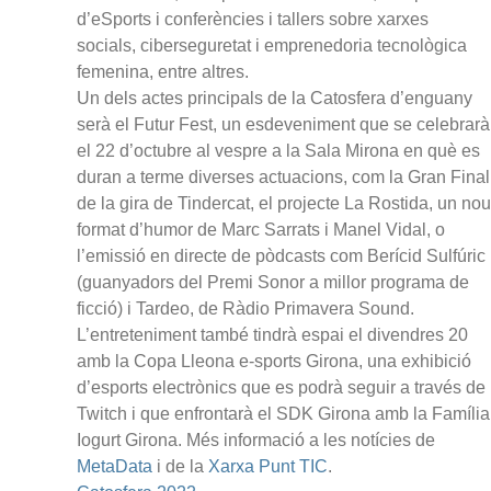
d’eSports i conferències i tallers sobre xarxes
socials, ciberseguretat i emprenedoria tecnològica
femenina, entre altres.
Un dels actes principals de la Catosfera d’enguany
serà el Futur Fest, un esdeveniment que se celebrarà
el 22 d’octubre al vespre a la Sala Mirona en què es
duran a terme diverses actuacions, com la Gran Final
de la gira de Tindercat, el projecte La Rostida, un nou
format d’humor de Marc Sarrats i Manel Vidal, o
l’emissió en directe de pòdcasts com Berícid Sulfúric
(guanyadors del Premi Sonor a millor programa de
ficció) i Tardeo, de Ràdio Primavera Sound.
L’entreteniment també tindrà espai el divendres 20
amb la Copa Lleona e-sports Girona, una exhibició
d’esports electrònics que es podrà seguir a través de
Twitch i que enfrontarà el SDK Girona amb la Família
Iogurt Girona. Més informació a les notícies de
MetaData
i de la
Xarxa Punt TIC
.