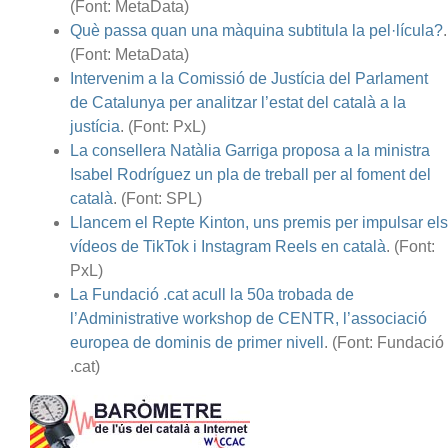
(Font: MetaData)
Què passa quan una màquina subtitula la pel·lícula?
.
(Font: MetaData)
Intervenim a la Comissió de Justícia del Parlament
de Catalunya per analitzar l’estat del català a la
justícia
. (Font: PxL)
La consellera Natàlia Garriga proposa a la ministra
Isabel Rodríguez un pla de treball per al foment del
català
. (Font: SPL)
Llancem el Repte Kinton, uns premis per impulsar els
vídeos de TikTok i Instagram Reels en català
. (Font:
PxL)
La Fundació .cat acull la 50a trobada de
l’Administrative workshop de CENTR, l’associació
europea de dominis de primer nivell
. (Font: Fundació
.cat)