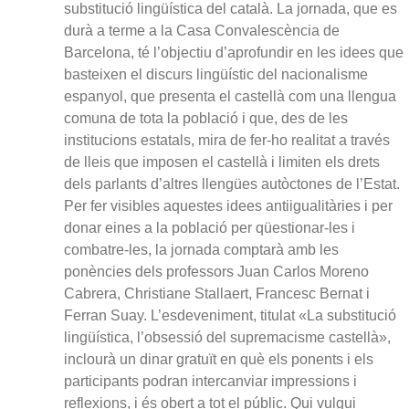
substitució lingüística del català. La jornada, que es
durà a terme a la Casa Convalescència de
Barcelona, té l’objectiu d’aprofundir en les idees que
basteixen el discurs lingüístic del nacionalisme
espanyol, que presenta el castellà com una llengua
comuna de tota la població i que, des de les
institucions estatals, mira de fer-ho realitat a través
de lleis que imposen el castellà i limiten els drets
dels parlants d’altres llengües autòctones de l’Estat.
Per fer visibles aquestes idees antiigualitàries i per
donar eines a la població per qüestionar-les i
combatre-les, la jornada comptarà amb les
ponències dels professors Juan Carlos Moreno
Cabrera, Christiane Stallaert, Francesc Bernat i
Ferran Suay. L’esdeveniment, titulat «La substitució
lingüística, l’obsessió del supremacisme castellà»,
inclourà un dinar gratuït en què els ponents i els
participants podran intercanviar impressions i
reflexions, i és obert a tot el públic. Qui vulgui