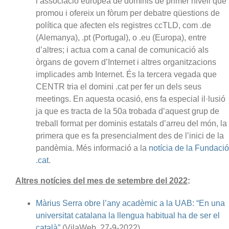
l’associació europea de dominis de primer nivell que
promou i ofereix un fòrum per debatre qüestions de
política que afecten els registres ccTLD, com .de
(Alemanya), .pt (Portugal), o .eu (Europa), entre
d’altres; i actua com a canal de comunicació als
òrgans de govern d’Internet i altres organitzacions
implicades amb Internet. És la tercera vegada que
CENTR tria el domini .cat per fer un dels seus
meetings. En aquesta ocasió, ens fa especial il·lusió
ja que es tracta de la 50a trobada d’aquest grup de
treball format per dominis estatals d’arreu del món, la
primera que es fa presencialment des de l’inici de la
pandèmia. Més informació a la
notícia de la Fundació
.cat
.
Altres notícies del mes de setembre del 2022
:
Màrius Serra obre l’any acadèmic a la UAB: “En una
universitat catalana la llengua habitual ha de ser el
català”
(VilaWeb, 27-9-2022)