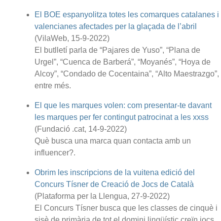
El BOE espanyolitza totes les comarques catalanes i
valencianes afectades per la glaçada de l’abril
(VilaWeb, 15-9-2022)
El butlletí parla de “Pajares de Yuso”, “Plana de
Urgel”, “Cuenca de Barberá”, “Moyanés”, “Hoya de
Alcoy”, “Condado de Cocentaina”, “Alto Maestrazgo”,
entre més.
El que les marques volen: com presentar-te davant
les marques per fer contingut patrocinat a les xxss
(Fundació .cat, 14-9-2022)
Què busca una marca quan contacta amb un
influencer?.
Obrim les inscripcions de la vuitena edició del
Concurs Tísner de Creació de Jocs de Català
(Plataforma per la Llengua, 27-9-2022)
El Concurs Tísner busca que les classes de cinquè i
sisè de primària de tot el domini lingüístic creïn jocs