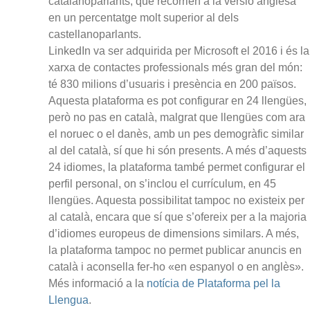
catalanoparlants, que recorrien a la versió anglesa
en un percentatge molt superior al dels
castellanoparlants.
LinkedIn va ser adquirida per Microsoft el 2016 i és la
xarxa de contactes professionals més gran del món:
té 830 milions d’usuaris i presència en 200 països.
Aquesta plataforma es pot configurar en 24 llengües,
però no pas en català, malgrat que llengües com ara
el noruec o el danès, amb un pes demogràfic similar
al del català, sí que hi són presents. A més d’aquests
24 idiomes, la plataforma també permet configurar el
perfil personal, on s’inclou el currículum, en 45
llengües. Aquesta possibilitat tampoc no existeix per
al català, encara que sí que s’ofereix per a la majoria
d’idiomes europeus de dimensions similars. A més,
la plataforma tampoc no permet publicar anuncis en
català i aconsella fer-ho «en espanyol o en anglès».
Més informació a la
notícia de Plataforma pel la
Llengua
.