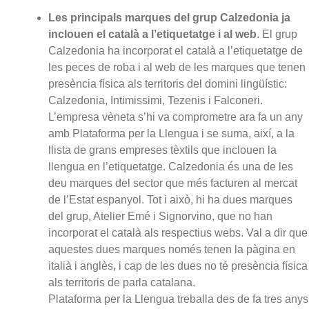
Les principals marques del grup Calzedonia ja
inclouen el català a l’etiquetatge i al web
. El grup
Calzedonia ha incorporat el català a l’etiquetatge de
les peces de roba i al web de les marques que tenen
presència física als territoris del domini lingüístic:
Calzedonia, Intimissimi, Tezenis i Falconeri.
L’empresa vèneta s’hi va comprometre ara fa un any
amb Plataforma per la Llengua i se suma, així, a la
llista de grans empreses tèxtils que inclouen la
llengua en l’etiquetatge. Calzedonia és una de les
deu marques del sector que més facturen al mercat
de l’Estat espanyol. Tot i això, hi ha dues marques
del grup, Atelier Emé i Signorvino, que no han
incorporat el català als respectius webs. Val a dir que
aquestes dues marques només tenen la pàgina en
italià i anglès, i cap de les dues no té presència física
als territoris de parla catalana.
Plataforma per la Llengua treballa des de fa tres anys