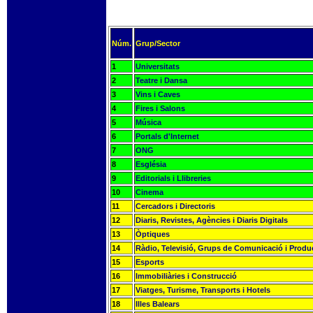
Núm.
Grup/Sector
1
Universitats
2
Teatre i Dansa
3
Vins i Caves
4
Fires i Salons
5
Música
6
Portals d'Internet
7
ONG
8
Església
9
Editorials i Llibreries
10
Cinema
11
Cercadors i Directoris
12
Diaris, Revistes, Agències i Diaris Digitals
13
Òptiques
14
Ràdio, Televisió, Grups de Comunicació i Produ
15
Esports
16
Immobiliàries i Construcció
17
Viatges, Turisme, Transports i Hotels
18
Illes Balears