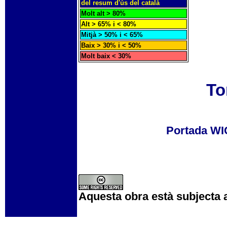
del resum d'ús del català
Molt alt > 80%
Alt > 65% i < 80%
Mitjà > 50% i < 65%
Baix > 30% i < 50%
Molt baix < 30%
To
Portada W
Aquesta obra està subjecta