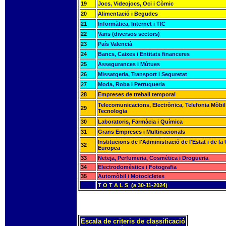
19
Jocs, Videojocs, Oci i Còmic
20
Alimentació i Begudes
21
Informàtica, Internet i TIC
22
Varis (diversos sectors)
23
País Valencià
24
Bancs, Caixes i Entitats financeres
25
Assegurances i Mútues
26
Missatgeria, Transport i Seguretat
27
Moda, Roba i Perruqueria
28
Empreses de treball temporal
Telecomunicacions, Electrònica, Telefonia Mòbil 
29
Tecnologia
30
Laboratoris, Farmàcia i Química
31
Grans Empreses i Multinacionals
Institucions de l'Administració de l'Estat i de la
32
Europea
33
Neteja, Perfumeria, Cosmètica i Drogueria
34
Electrodomèstics i Fotografia
35
Automòbil i Motocicletes
T O T A L S (a 30-11-2024)
Escala de criteris de classificació