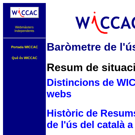
Webmàsters
Independents
Baròmetre de l'ús
Portada WICCAC
Què és WICCAC
Resum de situaci
Distincions de WIC
webs
Històric de Resum
de l'ús del català a