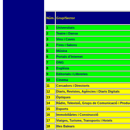
Núm.
Grup/Sector
1
Universitats
2
Teatre i Dansa
3
Vins i Caves
4
Fires i Salons
5
Música
6
Portals d'Internet
7
ONG
8
Església
9
Editorials i Llibreries
10
Cinema
11
Cercadors i Directoris
12
Diaris, Revistes, Agències i Diaris Digitals
13
Òptiques
14
Ràdio, Televisió, Grups de Comunicació i Produ
15
Esports
16
Immobiliàries i Construcció
17
Viatges, Turisme, Transports i Hotels
18
Illes Balears