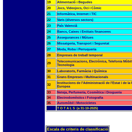
19
Alimentació i Begudes
20
Jocs, Videojocs, Oci i Còmic
21
Informàtica, Internet i TIC
22
Varis (diversos sectors)
23
País Valencià
24
Bancs, Caixes i Entitats financeres
25
Assegurances i Mútues
26
Missatgeria, Transport i Seguretat
27
Moda, Roba i Perruqueria
28
Empreses de treball temporal
Telecomunicacions, Electrònica, Telefonia Mòbil 
29
Tecnologia
30
Laboratoris, Farmàcia i Química
31
Grans Empreses i Multinacionals
Institucions de l'Administració de l'Estat i de la
32
Europea
33
Neteja, Perfumeria, Cosmètica i Drogueria
34
Electrodomèstics i Fotografia
35
Automòbil i Motocicletes
T O T A L S (a 31-10-2025)
Escala de criteris de classificació