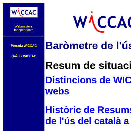
Webmàsters
Independents
Baròmetre de l'ús
Portada WICCAC
Què és WICCAC
Resum de situaci
Distincions de WIC
webs
Històric de Resum
de l'ús del català a