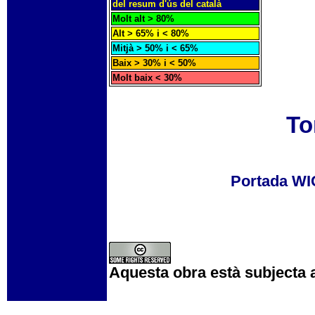
del resum d'ús del català
Molt alt > 80%
Alt > 65% i < 80%
Mitjà > 50% i < 65%
Baix > 30% i < 50%
Molt baix < 30%
To
Portada W
Aquesta obra està subjecta